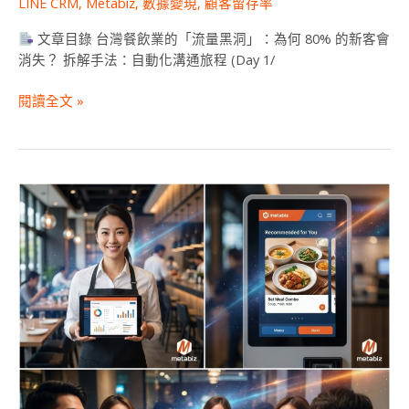
LINE CRM
,
Metabiz
,
數據變現
,
顧客留存率
與
metabiz
文章目錄 台灣餐飲業的「流量黑洞」：為何 80% 的新客會
AI
消失？ 拆解手法：自動化溝通旅程 (Day 1/
讓
舊
閱讀全文 »
客
回
購
率
2026
激
餐
增
飲
25%？
獲
利
新
顯
學：
漲
價
失