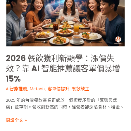
效？
靠
AI
智
能
推
薦
讓
2026 餐飲獲利新顯學：漲價失
客
單
效？靠 AI 智能推薦讓客單價暴增
價
15%
暴
增
AI智能推薦
,
Metabiz
,
客單價提升
,
餐飲缺工
15%
2025 年的台灣餐飲產業正處於一個極度矛盾的「繁榮與焦
慮」並存期。營收創新高的同時，經營者卻深陷食材、租金、
閱讀全文 »