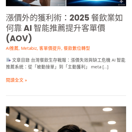
飲
業
漲價外的獲利術：2025 餐飲業如
如
何
何靠 AI 智能推薦提升客單價
靠
(AOV)
AI
智
AI推薦
,
Metabiz
,
客單價提升
,
餐飲數位轉型
能
推
文章目錄 台灣餐飲生存戰報：漲價失效與缺工危機 AI 智能
薦
推薦系統：從「被動接單」到「主動獲利」 meta […]
提
升
閱讀全文 »
客
單
價
(AOV)
Agentic
AI：
破
解