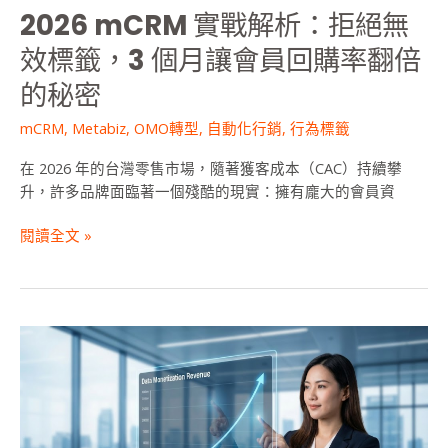
標
2026 mCRM 實戰解析：拒絕無
籤，
3
效標籤，3 個月讓會員回購率翻倍
個
的秘密
月
讓
mCRM
,
Metabiz
,
OMO轉型
,
自動化行銷
,
行為標籤
會
員
在 2026 年的台灣零售市場，隨著獲客成本（CAC）持續攀
回
升，許多品牌面臨著一個殘酷的現實：擁有龐大的會員資
購
率
閱讀全文 »
翻
倍
的
秘
2026
密
會
員
經
營