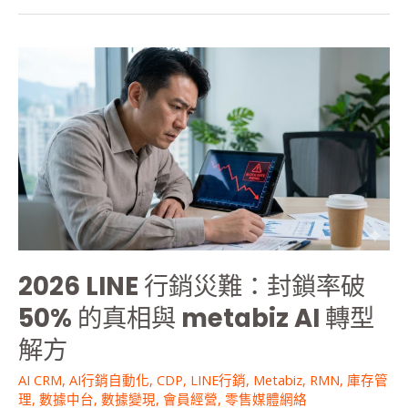
2026
LINE
行
銷
災
難：
封
鎖
率
破
50%
2026 LINE 行銷災難：封鎖率破
的
真
50% 的真相與 metabiz AI 轉型
相
解方
與
metabiz
AI CRM
,
AI行銷自動化
,
CDP
,
LINE行銷
,
Metabiz
,
RMN
,
庫存管
AI
理
,
數據中台
,
數據變現
,
會員經營
,
零售媒體網絡