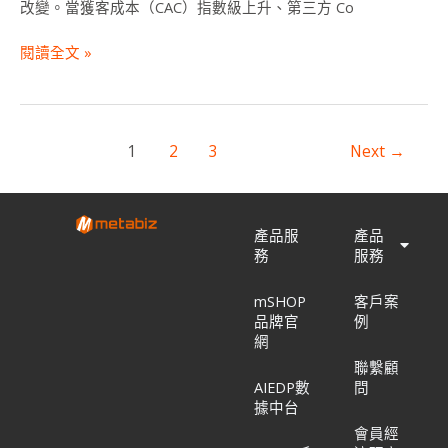
現」
改變。當獲客成本（CAC）指數級上升、第三方 Co
的
RMN
閱讀全文 »
競
賽
1
2
3
Next
→
產品服
產品
務
服務
mSHOP
客戶案
品牌官
例
網
聯繫顧
AIEDP數
問
據中台
會員經