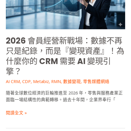
新
戰
場：
數
據
不
2026 會員經營新戰場：數據不再
再
只
只是紀錄，而是『變現資產』！為
是
什麼你的 CRM 需要 AI 變現引
紀
錄，
擎？
而
AI CRM
,
CDP
,
Metabiz
,
RMN
,
數據變現
,
零售媒體網絡
是
『變
隨著全球數位經濟的巨輪推進至 2026 年，零售與服務產業正
現
面臨一場結構性的典範轉移。過去十年間，企業界奉行「
資
產』！
閱讀全文 »
為
什
麼