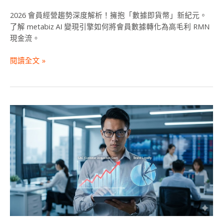
轉
型
2026 會員經營趨勢深度解析！擁抱「數據即貨幣」新紀元。
解
了解 metabiz AI 變現引擎如何將會員數據轉化為高毛利 RMN
方
現金流。
閱讀全文 »
2026
mCRM
實
戰
解
析：
拒
絕
無
效