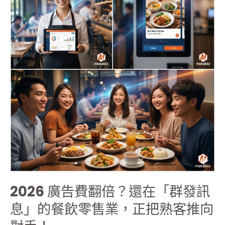
費
翻
倍？
還
在
「群
發
訊
息」
的
餐
飲
零
售
業，
正
2026 廣告費翻倍？還在「群發訊
把
熟
息」的餐飲零售業，正把熟客推向
客