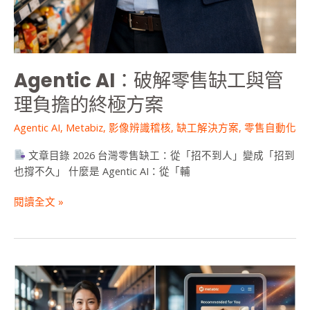
Agentic AI：破解零售缺工與管
理負擔的終極方案
Agentic AI
,
Metabiz
,
影像辨識稽核
,
缺工解決方案
,
零售自動化
文章目錄 2026 台灣零售缺工：從「招不到人」變成「招到
也撐不久」 什麼是 Agentic AI：從「輔
閱讀全文 »
2026
廣
告