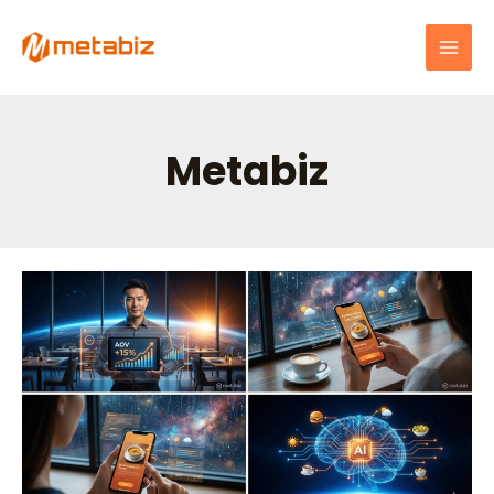
跳
MAI
至
MEN
主
要
內
容
Metabiz
文
漲
章
價
分
外
頁
的
獲
利
術：
2025
餐