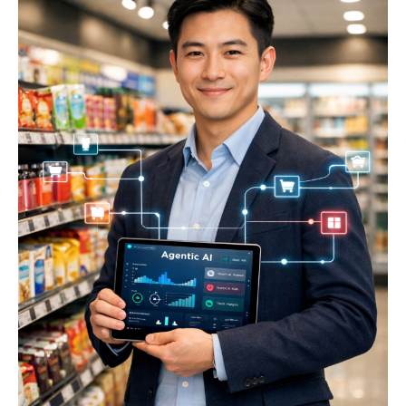
零
售
缺
工
與
管
理
負
擔
的
終
極
方
案