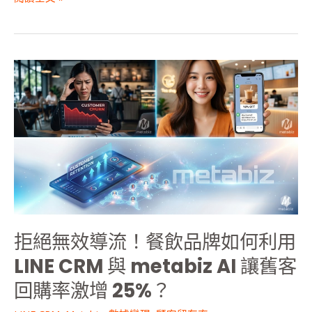
度
解
析
拒
絕
無
效
導
流！
餐
飲
品
牌
如
拒絕無效導流！餐飲品牌如何利用
何
利
LINE CRM 與 metabiz AI 讓舊客
用
回購率激增 25%？
LINE
CRM