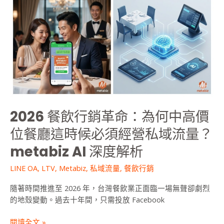
中
高
價
位
餐
廳
這
時
候
必
2026 餐飲行銷革命：為何中高價
須
經
位餐廳這時候必須經營私域流量？
營
metabiz AI 深度解析
私
域
LINE OA
,
LTV
,
Metabiz
,
私域流量
,
餐飲行銷
流
量？
隨著時間推進至 2026 年，台灣餐飲業正面臨一場無聲卻劇烈
metabiz
的地殼變動。過去十年間，只需投放 Facebook
AI
深
閱讀全文 »