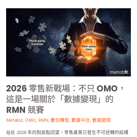
你
2026
的
零
CRM
售
需
新
要
戰
AI
場：
變
不
現
只
引
OMO，
擎？
這
是
2026 零售新戰場：不只 OMO，
一
場
這是一場關於「數據變現」的
關
RMN 競賽
於
「數
Metabiz
,
OMO
,
RMN
,
數位轉型
,
數據中台
,
數據變現
據
變
站在 2026 年的制高點回望，零售產業已發生不可逆轉的結構