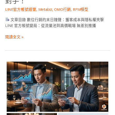
對手！
推
向
LINE官方帳號經營
,
Metabiz
,
OMO行銷
,
RFM模型
對
手！
文章目錄 數位行銷的末日鐘聲：獲客成本與隱私權夾擊
LINE 官方帳號變局：從流量池到高價戰場 無差別推播
閱讀全文 »
2026
餐
飲
行
銷
革
命：
為
何