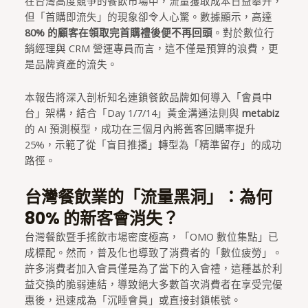
在台灣高度競爭的餐飲市場中，流量獲取成本日益攀升，
但「首購即流失」的現象卻令人心驚。數據顯示，高達
80% 的顧客在領取完首購禮後便不再回頭
。對於數位行
銷經理與 CRM 營運專員而言，這不僅是預算的浪費，更
是品牌資產的流失。
本報告將深入剖析知名連鎖餐飲品牌如何導入「會員中
台」架構，結合「Day 1/7/14」黃金溝通法則與
metabiz
的 AI 預測模型，成功在三個月內將舊客回購率提升
25%，示範了從「盲目推播」轉型為「精準留存」的成功
路徑。
台灣餐飲業的「流量黑洞」：為何
80% 的新客會消失？
台灣餐飲暨手搖飲市場密度極高，「OMO 數位集點」已
成標配。然而，普及化也導致了消費者的「數位疲勞」。
許多消費者加入會員僅是為了當下的入會禮，這種基於利
益交換的脆弱連結，導致絕大多數首次消費者在享受完優
惠後，迅速成為「沉睡會員」或直接封鎖帳號。