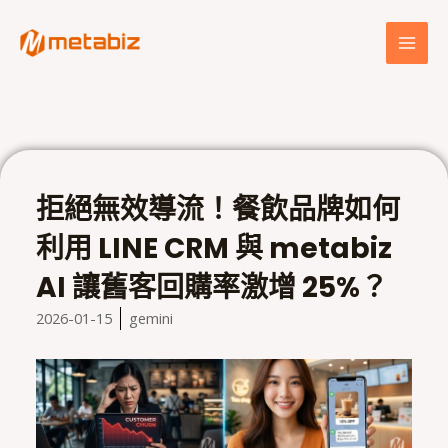
跳
MAI
至
MEN
主
要
內
容
拒絕無效導流！餐飲品牌如何
利用 LINE CRM 與 metabiz
AI 讓舊客回購率激增 25%？
2026-01-15
gemini