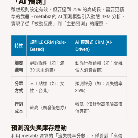
「AI 預測」
雖然規則設定有效，但要達到 25% 的高成長，需要更精
準的武器。
metabiz
的 AI 預測模型引入動態 RFM 分析，
實現了從「被動反應」到「主動預測」的躍遷。
規則式 CRM (Rule-
AI 預測式 CRM (AI-
特性
Based)
Driven)
觸發
靜態條件（如：滿
動態行為預測（如：偏離
邏輯
30 天未消費）
個人消費習慣）
分眾
人工貼標（如：女
預測評分（如：流失機率
方式
性、台北）
85%）
行銷
較低（僅針對高風險高價
較高（廣發優惠券）
成本
值客群）
預測流失與庫存連動
利用
metabiz
運算的「流失機率分數」，僅針對「高價