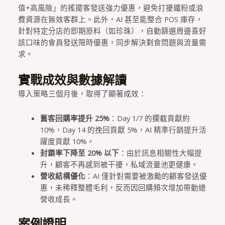
值+高風險」的搖擺客發送強力優惠，避免打擾鐵粉或浪
費資源在無效客群上。此外，AI 甚至能整合 POS 庫存，
針對特定分店的即期原料（如珍珠），自動篩選周邊喜好
該口味的會員發送限時優惠，同步解決剩食問題與流量需
求。
實戰成效與數據解讀
導入策略三個月後，取得了顯著成效：
舊客回購率提升 25%
：Day 1/7 的攔截貢獻約
10%，Day 14 的挽回貢獻 5%，AI 精準行銷提升活
躍度貢獻 10%。
封鎖率下降至 20% 以下
：由於訊息相關性大幅提
升，顧客不再感到被干擾，私域流量池更健康。
營收結構優化
：AI 僅針對需要被激勵的顧客發送優
惠，未稀釋整體毛利，反而因回購頻次增加帶動總
營收成長。
案例證明