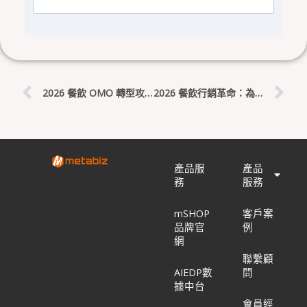
上一頁
下
2026 餐飲 OMO 轉型攻略：從內用到即食包，用發票數據打造單一顧客視圖
2026 餐飲行銷革命：為何中高價位餐廳這時候必須經營私域流量？metabiz AI 深度解析
產品服
產品
務
服務
mSHOP
客戶案
品牌官
例
網
聯繫顧
AIEDP數
問
據中台
會員經