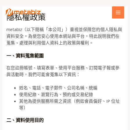
跳
MAI
至
隱私權政策
MEN
主
要
metabiz（以下簡稱「本公司」）重視並保障您的個人隱私與
內
資料安全。為使您安心使用本網站與平台，特此說明我們在
容
蒐集、處理與利用個人資料上的政策與權利。
一、資料蒐集範圍
在您註冊帳號、填寫表單、使用平台服務、訂閱電子報或參
與活動時，我們可能會蒐集以下資訊：
姓名、電話、電子郵件、公司名稱、統編
使用紀錄、瀏覽行為、預約或交易紀錄
其他為提供服務所需之資訊（例如會員偏好、IP 位址
等）
二、資料使用目的