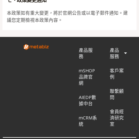
七、政策變更通知
本政策如有重大變更，將於官網公告或以電子郵件通知。建
議您定期檢視本政策內容。
產品服
產品
務
服務
mSHOP
客戶案
品牌官
例
網
聯繫顧
AIEDP數
問
據中台
會員經
mCRM系
濟研究
統
室