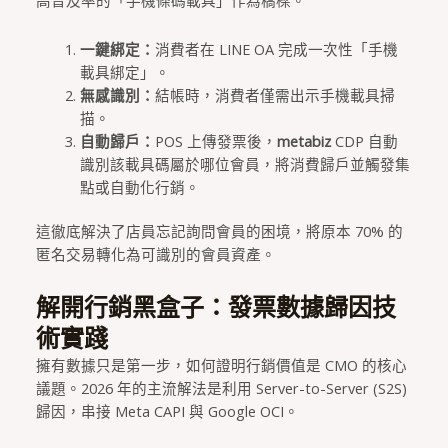
高普及率的「手機條碼載具」作為橋樑。
一鍵綁定：
消費者在 LINE OA 完成一次性「手機
載具綁定」。
無感識別：
結帳時，消費者僅需出示手機載具掃
描。
自動歸戶：
POS 上傳發票後，
metabiz
CDP 自動
識別該載具碼屬於哪位會員，將消費歸戶並觸發集
點或自動化行銷。
這徹底解決了店員忘記詢問會員的困境，將原本 70% 的
匿名交易轉化為可識別的會員資產。
解開行銷黑盒子：發票數據歸因技
術實踐
擁有數據只是第一步，如何證明行銷價值是 CMO 的核心
議題。2026 年的主流解法是利用 Server-to-Server (S2S)
歸因，串接 Meta CAPI 與 Google OCI。