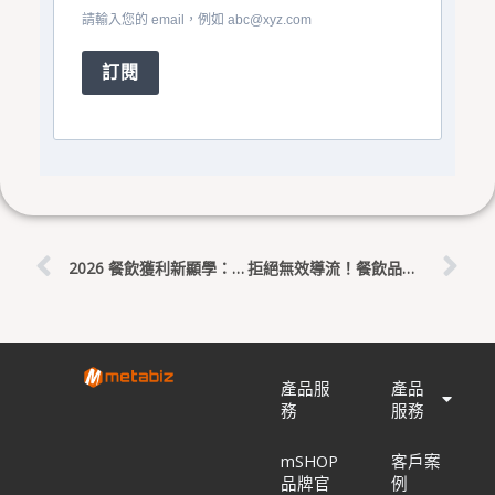
請輸入您的 email，例如
abc@xyz.com
訂閱
上一頁
下
2026 餐飲獲利新顯學：漲價失效？靠 AI 智能推薦讓客單價暴增 15%
拒絕無效導流！餐飲品牌如何利用 LINE CRM 與 metabiz AI 讓舊客回購率激增 25%？
產品服
產品
務
服務
mSHOP
客戶案
品牌官
例