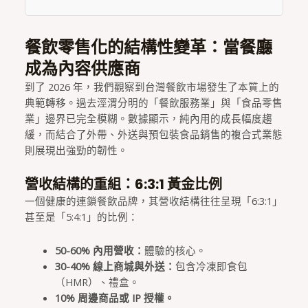
餐飲零售化的結構性變革：當餐廳
成為內容供應商
到了 2026 年，我們觀察到台灣餐飲市場發生了本質上的
典範轉移。過去涇渭分明的「餐飲服務業」與「食品零售
業」邊界已完全模糊。數據顯示，純內用的成長幅度趨
緩，而結合了外帶、外送與預包裝食品銷售的複合式業態
則展現出強勁的韌性。
營收結構的重組：6:3:1 黃金比例
一個健康的連鎖餐飲品牌，其營收結構往往呈現「6:3:1」
甚至是「5:4:1」的比例：
50-60% 內用營收：
體驗的核心。
30-40% 線上商城與外送：
包含冷凍即食包
（HMR）、禮盒。
10% 周邊商品或 IP 授權。