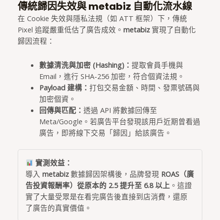
傳統歸因失效與 metabiz 自動化流水線
在 Cookie 失效與隱私法規（如 ATT 框架）下，傳統
Pixel 追蹤嚴重低估了廣告成效。
metabiz
實現了自動化
歸因流程：
數據清洗與加密 (Hashing)：
提取會員手機與
Email，進行 SHA-256 加密，符合個資法規。
Payload 建構：
打包交易金額、時間、發票號碼與
加密個資。
回傳與匹配：
透過 API 將數據回傳至
Meta/Google。若廣告平台發現該用戶近期曾看過
廣告，即將線下交易「歸因」給該廣告。
實測效益：
導入
metabiz
數據歸因架構後，品牌發現
ROAS（廣
告投資報酬率）從原本的 2.5 提升至 6.8 以上
。這證
實了大量受眾是在看完廣告後直接到店消費，還原
了廣告的真實價值。