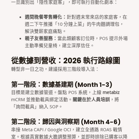
一旦識別出「隱性家庭客」，即可執行自動化劇本：
週間晚餐零售轉化：
針對週末常來店的家庭客，在
週二下午推播「10 分鐘上菜」的牛肉麵調理包，
解決雙薪家庭痛點。
親子友善服務：
當此類顧客訂位時，POS 提示外場
主動準備兒童椅，建立深厚信任。
從數據到營收：2026 執行路線圖
轉型非一日之功，建議採用三階段導入法：
第一階段：數據基建期 (Month 1-3)
目標是建立數據管道。盤點 POS 系統，上線
metabiz
mCRM 並推動載具綁定活動。
關鍵在於人員培訓
，將
「詢問載具」納入 SOP。
第二階段：歸因與洞察期 (Month 4-6)
串接 Meta CAPI / Google OCI，建立全通路 ROAS 戰情
室。根據真實數據大膽調整預算，並即時排除已購客以降