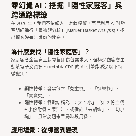
零幻覺 AI：挖掘「隱性家庭客」與
跨通路標籤
在 2026 年，我們不依賴人工定義標籤，而是利用 AI 對發
票明細進行「購物籃分析」(Market Basket Analysis)，找
出顧客沒有告訴你的秘密。
為什麼要找「隱性家庭客」？
家庭客含金量高且對零售即食包需求大，但極少顧客會主
動填寫子女資訊。
metabiz
CDP 的 AI 引擎能透過以下特
徵識別：
顯性特徵：
發票包含「兒童餐」、「快樂餐」、
「寶寶粥」。
隱性特徵：
餐點結構為「2 大 1 小」（如 2 份主餐
+ 小份附餐 + 果汁），或備註「去胡椒」、「切小
塊」，且常於週末早鳥時段用餐。
應用場景：從標籤到變現