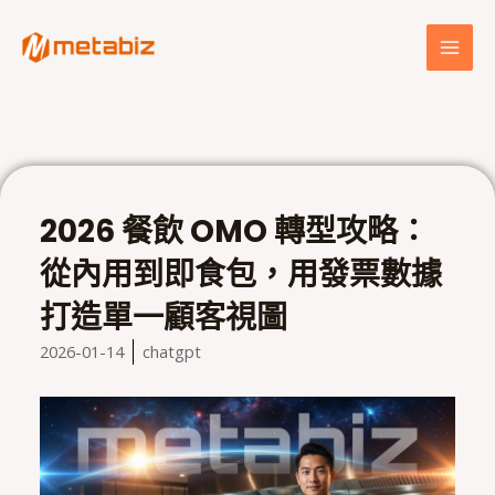
跳
MAI
至
MEN
主
要
內
容
2026 餐飲 OMO 轉型攻略：
從內用到即食包，用發票數據
打造單一顧客視圖
2026-01-14
chatgpt