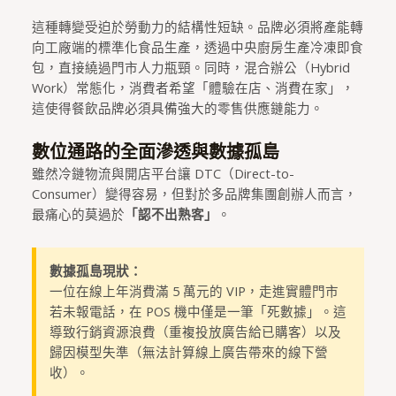
這種轉變受迫於勞動力的結構性短缺。品牌必須將產能轉
向工廠端的標準化食品生產，透過中央廚房生產冷凍即食
包，直接繞過門市人力瓶頸。同時，混合辦公（Hybrid
Work）常態化，消費者希望「體驗在店、消費在家」，
這使得餐飲品牌必須具備強大的零售供應鏈能力。
數位通路的全面滲透與數據孤島
雖然冷鏈物流與開店平台讓 DTC（Direct-to-
Consumer）變得容易，但對於多品牌集團創辦人而言，
最痛心的莫過於
「認不出熟客」
。
數據孤島現狀：
一位在線上年消費滿 5 萬元的 VIP，走進實體門市
若未報電話，在 POS 機中僅是一筆「死數據」。這
導致行銷資源浪費（重複投放廣告給已購客）以及
歸因模型失準（無法計算線上廣告帶來的線下營
收）。