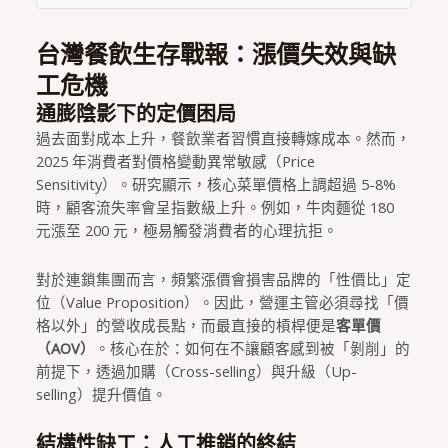
台灣餐飲生存戰報：漲價失效與缺
工危機
通膨陰影下的定價困局
過去面對成本上升，餐飲業者習慣直接轉嫁成本。然而，
2025 年消費者對價格變動異常敏感（Price
Sensitivity）。研究顯示，核心菜單價格上調超過 5-8%
時，顧客流失率會呈指數級上升。例如，牛肉麵從 180
元漲至 200 元，極易觸發消費者的心理抗拒。
對於連鎖集團而言，頻繁漲價會損害品牌的「性價比」定
位（Value Proposition）。因此，營運主管必須尋找「價
格以外」的營收成長點，而最直接的槓桿便是
客單價
（AOV）
。核心在於：如何在不讓顧客感到被「剝削」的
前提下，透過加購（Cross-selling）與升級（Up-
selling）提升價值。
結構性缺工：人工推銷的終結