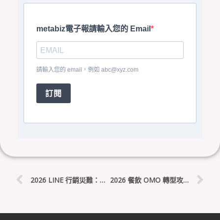
metabiz電子報請輸入您的 Email
請輸入您的 email，例如
abc@xyz.com
訂閱
上一頁
下
2026 LINE 行銷災難：封鎖率破 50% 的真相與 metabiz AI 轉型解方
2026 餐飲 OMO 轉型攻略：從內用到即食包，用發票數據打造單一顧客視圖