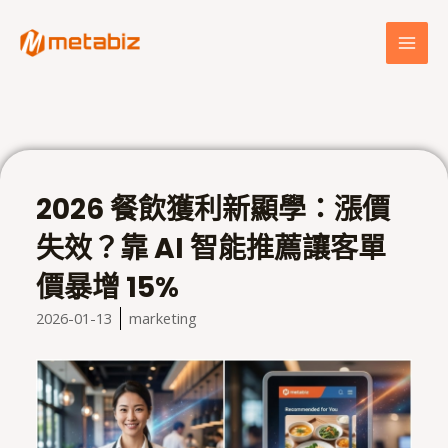
跳
MAI
至
MEN
主
要
內
容
2026 餐飲獲利新顯學：漲價
失效？靠 AI 智能推薦讓客單
價暴增 15%
2026-01-13
marketing