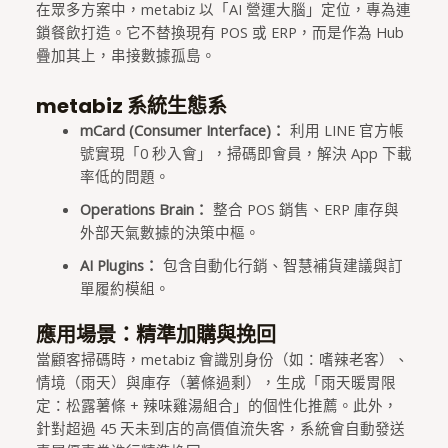
在眾多方案中，metabiz 以「AI 營運大腦」定位，專為連
鎖餐飲打造。它不替換現有 POS 或 ERP，而是作為 Hub
疊加其上，串接數據孤島。
metabiz 系統生態系
mCard (Consumer Interface)：
利用 LINE 官方帳
號實現「0 秒入會」，掃碼即會員，解決 App 下載
率低的問題。
Operations Brain：
整合 POS 銷售、ERP 庫存與
外部天氣數據的決策中樞。
AI Plugins：
包含自動化行銷、智慧補貨建議與訂
單履約模組。
應用場景：精準加購與挽回
當顧客掃碼時，metabiz 會識別身份（如：嗜辣老客）、
情境（雨天）與庫存（薯條過剩），生成「雨天暖胃限
定：松露薯條 + 辣味雞湯組合」的個性化推薦。此外，
針對超過 45 天未到店的高價值流失客，系統會自動發送