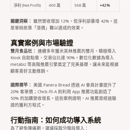
淨利 (Net Profit)
400 萬
568 萬
+42%
關鍵洞察：
雖然營收增加 12%，但淨利卻暴增 42%。這
是單純依靠「漲價」難以達成的效果。
真實案例與市場驗證
雙月食品社：
連續多年獲米其林推薦的雙月，積極導入
Kiosk 自助點餐，交易佔比達 90%。數位化數據為導入
metabiz 等高階推薦引擎奠定了完美基礎，讓未來能根據
顧客喜好主動推銷。
國際標竿：
美國 Panera Bread 透過 AI 會員計畫提升了
20% 客單價；Chick-fil-A 則利用 App 推薦功能創造了
50% 的加購營收增長。這些案例證明，AI 推薦是經過驗
證的獲利方程式。
行動指南：如何成功導入系統
為了避免陣痛期，建議採取分階段導入：