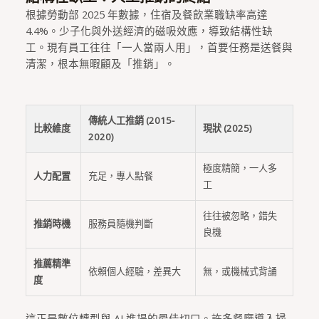
根據勞動部 2025 年數據，住宿及餐飲業職缺率高達
4.4%。少子化與外送經濟的磁吸效應，導致結構性缺
工。現有員工往往「一人當兩人用」，首要任務是送餐與
清潔，根本無暇顧及「推銷」。
傳統人工推銷 (2015-
比較維度
現狀 (2025)
2020)
極度精簡，一人多
人力配置
充足，專人點餐
工
往往被忽略，錯失
推銷時機
服務員隨機判斷
良機
推薦精準
依賴個人經驗，差異大
無，或機械式背誦
度
這正是數位轉型與 AI 進場的最佳切口。許多餐廳導入掃