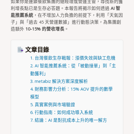
如果你是連鎖餐飲集團的總經理或營運主管，尋找新的獲
利增長點已是生存必答題。本報告將揭示如何透過
AI 智
能推薦系統
，在不增加人力負擔的前提下，利用「天氣因
子」與「過去 45 天營運數據」進行動態決策，為集團創
造額外
10-15% 的營收增長
。
文章目錄
1. 台灣餐飲生存戰報：漲價失效與缺工危機
2. AI 智能推薦系統：從「被動接單」到「主
動獲利」
3. metabiz 解決方案深度解析
4. 財務影響力分析：15% AOV 提升的數學
模型
5. 真實案例與市場驗證
6. 行動指南：如何成功導入系統
7. 結論：AI 是對抗成本上升的唯一解方