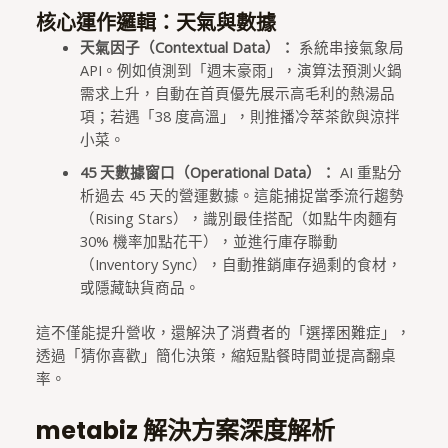
核心運作邏輯：天氣與數據
天氣因子（Contextual Data）：
系統串接氣象局
API。例如偵測到「週末豪雨」，演算法預測火鍋
需求上升，自動在首頁優先展示高毛利的熱湯品
項；若遇「38 度高溫」，則推播冷萃茶飲與涼拌
小菜。
45 天數據窗口（Operational Data）：
AI 重點分
析過去 45 天的營運數據。這能捕捉當季流行趨勢
（Rising Stars），識別最佳搭配（如點牛肉麵有
30% 機率加點花干），並進行庫存聯動
（Inventory Sync），自動推銷庫存過剩的食材，
或隱藏缺貨商品。
這不僅能提升營收，還解決了消費者的「選擇困難症」，
透過「猜你喜歡」簡化決策，縮短點餐時間並提高翻桌
率。
metabiz 解決方案深度解析