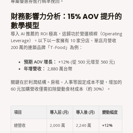
專屬優惠券進行精準挽回。
財務影響力分析：15% AOV 提升的
數學模型
導入 AI 推薦的 ROI 極高，這歸功於營運槓桿（Operating
Leverage）。以下以一家擁有 10 家分店、單店月營收
200 萬的連鎖品牌「T-Food」為例：
預期 AOV 增長：
+12% (從 500 元增至 560 元)
年增營收：
2,880 萬台幣
關鍵在於利潤結構。房租、人事等固定成本不變，增加的
60 元加購營收僅需扣除變動食材成本（約 30%）。
項目
導入前 (月)
導入後 (月)
變動幅度
總營收
2,000 萬
2,240 萬
+12%