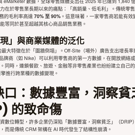
er 與 eMarketer 數據，全球零售媒體支出在 2025 年已達到 1,8
力在於零售業長期以來的痛點：「高銷量、低毛利」。傳統零售
 業務的毛利率高達
70% 至 90%
。這意味著，一家零售商若能有效
能等同於甚至超越其核心商品銷售業務。
現」與商業媒體的泛化
N 的最大特徵在於「圍牆倒塌」。Off-Site（場外）廣告支出增長率遠
）。品牌商（如 Nike）可以利用零售商的第一方數據，在開放網絡
。同時，連鎖餐飲、旅遊、金融等非零售產業也紛紛建立自己的
 AI 引擎進行跨業種的數據變現。
缺口：數據豐富，洞察貧
IP) 的致命傷
資數位轉型，許多企業仍深陷「數據豐富，洞察貧乏」（DRIP
而是傳統 CRM 架構在 AI 時代發生了結構性崩潰。