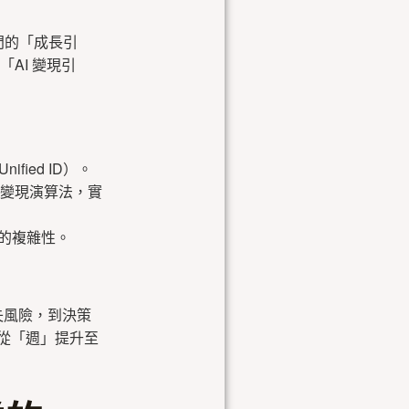
部門的「成長引
AI 變現引
ified ID）。
存變現演算法，實
配的複雜性。
流失風險，到決策
度從「週」提升至