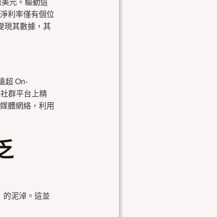
40 億美元。驅動這
淨利率僅有個位
變現其數據，其
超 On-
或社群平台上精
媒體網絡，利用
乏
）的泥淖。這並