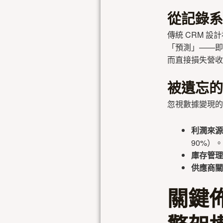
從記錄系
傳統 CRM 
「預測」——即
而直接損失營收
被遺忘的
忽視數據變現的機
利潤來源
90%）。
庫存管理
供應商關
關鍵佈