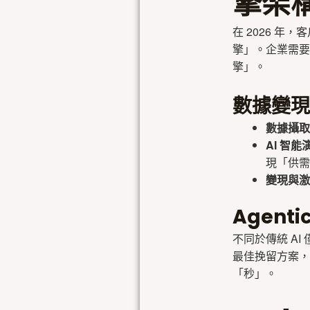
擎架
在 2026 年
擎」。企業需要
擎」。
數據變現
數據攝取
AI 智
現「供需
變現與激
Agenti
不同於傳統 AI
最佳挽留方案，
「秒」。