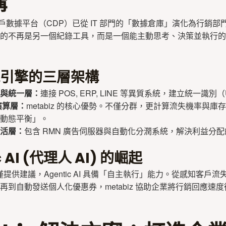
構
，客戶數據平台（CDP）已從 IT 部門的「數據倉庫」演化為行銷
的不再是另一個紀錄工具，而是一個能主動思考、決策並執行的「
引擎的三層架構
與統一層：
連接 POS, ERP, LINE 等異質系統，建立統一識別（Un
能演算層：
metabiz 的核心優勢。不僅分群，更計算流失機率與庫
動態平衡」。
活層：
包含 RMN 廣告伺服器與自動化分潤系統，解決利益分
c AI (代理人 AI) 的崛起
 僅提供建議，Agentic AI 具備「自主執行」能力。從感知客戶
再到自動發送個人化優惠券，metabiz 協助企業將行銷回應速