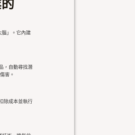
業的
運大腦」。它內建
銷品，自動尋找潛
傷害。
、扣除成本並執行