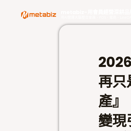
跳
至
metabiz-用會員經營深耕
主
用AI營運大腦整合會員、POS、電商、Lin
要
內
容
20
再只
產』！
變現