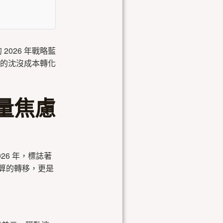
026 年戰略藍
M 的沈沒成本轉化
量焦慮
6 年，標誌著
算的轉移，更是