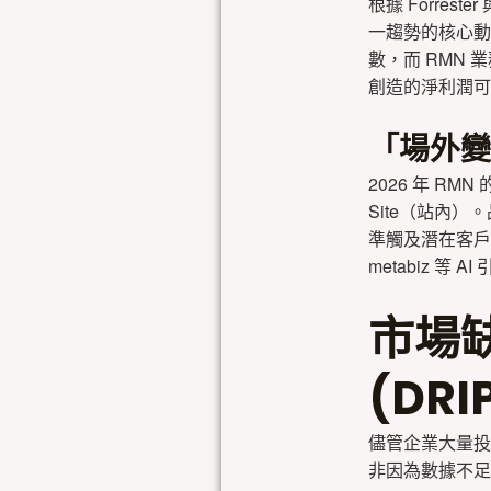
根據 Forrest
一趨勢的核心動
數，而 RMN
創造的淨利潤可
「場外變
2026 年 RM
Site（站內
準觸及潛在客戶
metabiz 等
市場
(DR
儘管企業大量投
非因為數據不足，