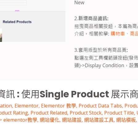
 : 使用Single Product 展示
mation
,
Elementor
,
Elementor 教學
,
Product Data Tabs
,
Produ
oduct Rating
,
Product Related
,
Product Stock
,
Product Title
,
，elementor教學
,
網站優化
,
網站建設
,
網站建設工具
,
網站模板