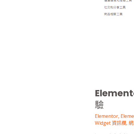
使
用
指
南：
創
建
更
流
暢
的
用
戶
Eleme
體
驗
驗
Elementor
,
Elem
Widget 資訊欄
,
網