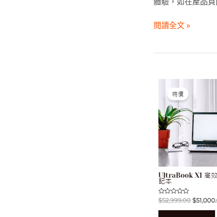
體驗，如在產品頁
閱讀全文 »
優
化
商
品
顯
示
與
分
類：
完
整
指