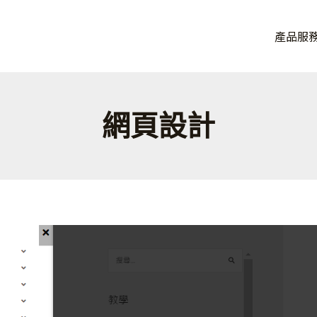
品牌， 讓連鎖品牌加速獲益。
產品服
eOA，從單店到百店一套搞定。
網頁設計