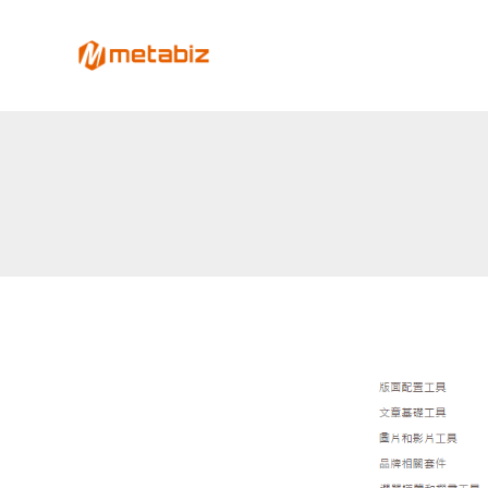
跳
至
metabiz-用會員經營深耕
主
用AI營運大腦整合會員、POS、電商、Lin
要
內
容
Elementor
文
選
章
單
分
工
頁
具