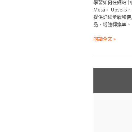
學習如何在網站中設置商品
Meta、 Upsells、
提供詳細步驟和使
品，增強轉換率。
閱讀全文 »
商
品
價
格
與
表
格