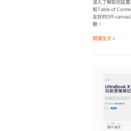
深入了解如何設置和優化
和Table of
友好的Off-ca
驗。
閱讀全文 »
商
品
詳
細
資
訊
:
使
用