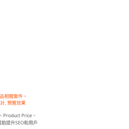
品相關套件，
設計
,
預覽效果
roduct Price、
，幫助提升SEO和用戶