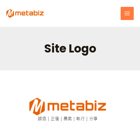
跳
MAI
至
MEN
主
要
內
容
Site Logo
提
升
網
站
預
設
效
率:
快