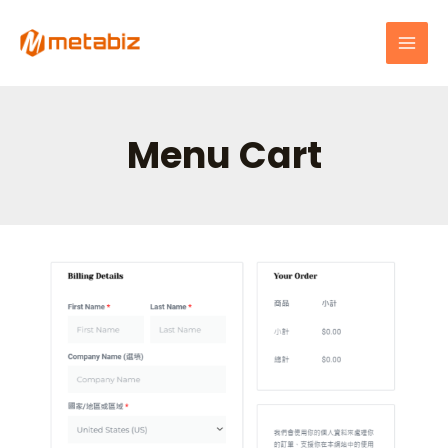
跳
MAI
至
MEN
主
要
內
容
Menu Cart
優
化
購
物
體
驗：
購
物
車