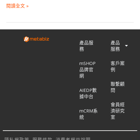
閱讀全文 »
產品服
產品
務
服務
mSHOP
客戶案
品牌官
例
網
聯繫顧
AIEDP數
問
據中台
會員經
mCRM系
濟研究
統
室
隱私權政策
服務條款
消費者權益說明