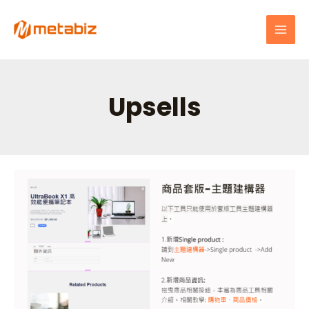
跳
MAI
至
MEN
主
要
內
容
Upsells
商
品
詳
細
資
訊
:
使
用