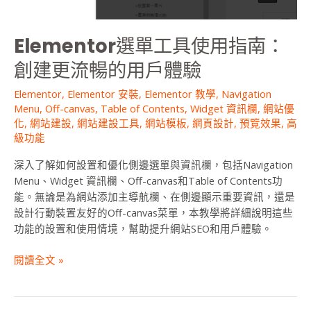
創
建
Elementor選單工具使用指南：
更
流
創建更流暢的用戶體驗
暢
的
Elementor
,
Elementor 安裝
,
Elementor 教學
,
Navigation
用
Menu
,
Off-canvas
,
Table of Contents
,
Widget 資訊欄
,
網站優
戶
化
,
網站建設
,
網站建設工具
,
網站模板
,
網頁設計
,
預覽效果
,
高
級功能
體
驗
深入了解如何設置和優化側邊選單與資訊欄，包括Navigation
Menu、Widget 資訊欄、Off-canvas和Table of Contents功
能。無論是為網站添加主導航欄、在側邊顯示重要資訊，還是
設計行動裝置友好的Off-canvas菜單，本教學將詳細說明這些
功能的設置和使用情境，幫助提升網站SEO和用戶體驗。
閱讀全文 »