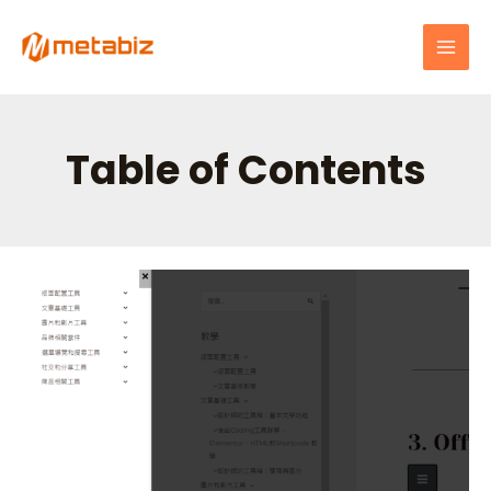
跳
MAI
至
MEN
主
要
內
容
Table of Contents
Elementor
選
單
工
具
使
用
指
南：