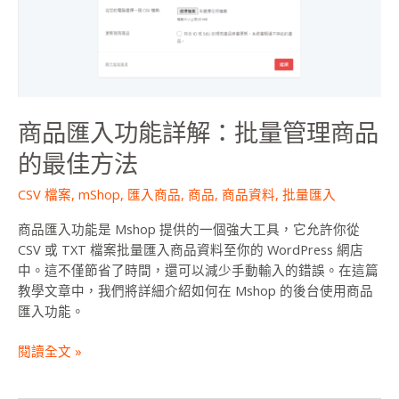
能
詳
解：
批
量
管
商品匯入功能詳解：批量管理商品
理
商
的最佳方法
品
的
CSV 檔案
,
mShop
,
匯入商品
,
商品
,
商品資料
,
批量匯入
最
商品匯入功能是 Mshop 提供的一個強大工具，它允許你從
佳
CSV 或 TXT 檔案批量匯入商品資料至你的 WordPress 網店
方
中。這不僅節省了時間，還可以減少手動輸入的錯誤。在這篇
法
教學文章中，我們將詳細介紹如何在 Mshop 的後台使用商品
匯入功能。
閱讀全文 »