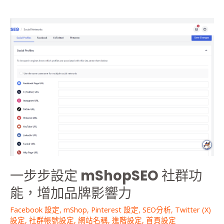
一
步
步
設
定
mShopSEO
社
群
功
能，
增
加
品
一步步設定 mShopSEO 社群功
牌
影
能，增加品牌影響力
響
力
Facebook 設定​
,
mShop
,
Pinterest 設定​
,
SEO分析
,
Twitter (X)
設定​
,
社群帳號設定
,
網站名稱
,
進階設定
,
首頁設定