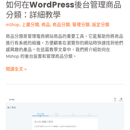
如何在WordPress後台管理商品
類：
詳
分類：詳細教學
細
mShop
,
上層分類
,
商品
,
商品分類
,
管理分類
,
設定分類
教
學
商品分類是管理電商網站商品的重要工具，它能幫助你將商品
進行有系統的組織，方便顧客在瀏覽你的網站時快速找到他們
感興趣的產品。在這篇教學文章中，我們將介紹如何在
Mshop 的後台設置和管理商品分類。
閱讀全文 »
商
品
匯
入
功