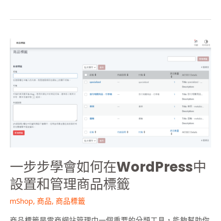
一
步
步
學
會
如
何
在
WordPress
中
設
一步步學會如何在WordPress中
置
和
設置和管理商品標籤
管
mShop
,
商品
,
商品標籤
理
商
商品標籤是電商網站管理中一個重要的分類工具，能夠幫助你