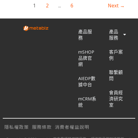
1
2
...
6
Next
→
產品服
產品
務
服務
mSHOP
客戶案
品牌官
例
網
聯繫顧
AIEDP數
問
據中台
會員經
mCRM系
濟研究
統
室
隱私權政策
服務條款
消費者權益說明