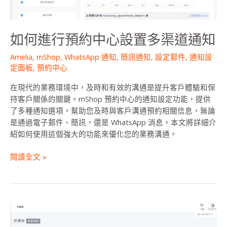
多
渠
道
如何進行預約中心設置多渠道通知
通
知
Amelia
,
mShop
,
WhatsApp 通知
,
簡訊通知
,
設定郵件
,
通知設
定面板
,
預約中心
在現代的業務環境中，及時和有效的溝通是提升客戶體驗和保
持客戶關係的關鍵。mShop 預約中心的通知設定功能，提供
了多種通知選項，幫助您及時與客戶溝通預約相關信息，無論
是通過電子郵件、簡訊，還是 WhatsApp 消息。本文將詳細介
紹如何使用這個強大的功能來優化您的業務溝通。
閱讀全文 »
提
升