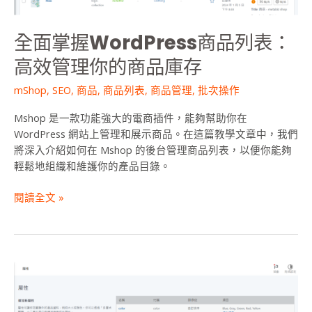
高
效
全面掌握WordPress商品列表：
管
理
高效管理你的商品庫存
你
mShop
,
SEO
,
商品
,
商品列表
,
商品管理
,
批次操作
的
商
Mshop 是一款功能強大的電商插件，能夠幫助你在
品
WordPress 網站上管理和展示商品。在這篇教學文章中，我們
庫
將深入介紹如何在 Mshop 的後台管理商品列表，以便你能夠
存
輕鬆地組織和維護你的產品目錄。
閱讀全文 »
優
化
你