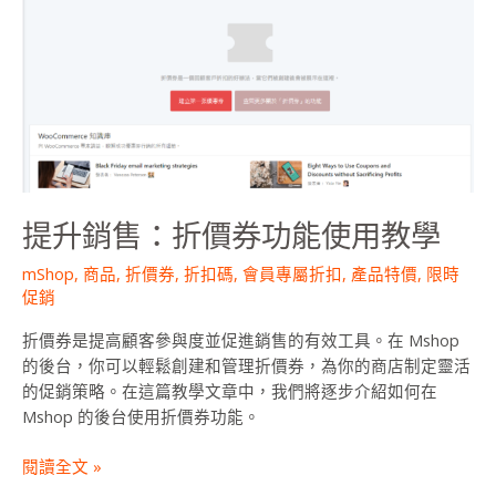
銷
售：
折
價
券
功
能
使
用
提升銷售：折價券功能使用教學
教
學
mShop
,
商品
,
折價券
,
折扣碼
,
會員專屬折扣
,
產品特價
,
限時
促銷
折價券是提高顧客參與度並促進銷售的有效工具。在 Mshop
的後台，你可以輕鬆創建和管理折價券，為你的商店制定靈活
的促銷策略。在這篇教學文章中，我們將逐步介紹如何在
Mshop 的後台使用折價券功能。
閱讀全文 »