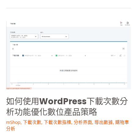
如
何
使
用
WordPress
下
載
次
數
分
析
如何使用WordPress下載次數分
功
能
析功能優化數位產品策略
優
化
mShop
,
下載次數
,
下載次數指標
,
分析界面
,
導出數據
,
購物車
數
分析
位