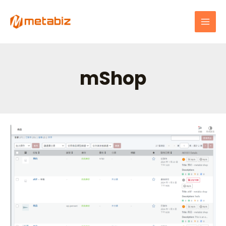
跳
MAI
至
MEN
主
要
內
容
mShop
文
全
章
面
分
掌
頁
握
WordPress
商
品
列
表：