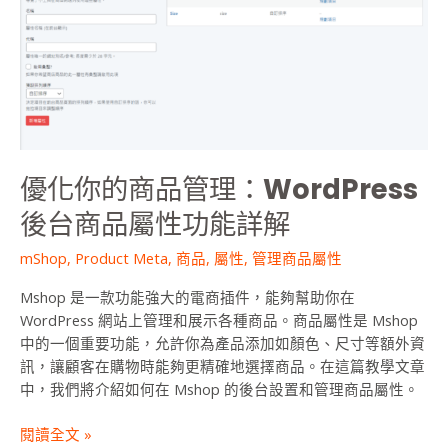
的
商
品
管
理：
WordPress
後
台
優化你的商品管理：WordPress
商
品
後台商品屬性功能詳解
屬
性
mShop
,
Product Meta
,
商品
,
屬性
,
管理商品屬性
功
Mshop 是一款功能強大的電商插件，能夠幫助你在
能
WordPress 網站上管理和展示各種商品。商品屬性是 Mshop
詳
中的一個重要功能，允許你為產品添加如顏色、尺寸等額外資
解
訊，讓顧客在購物時能夠更精確地選擇商品。在這篇教學文章
中，我們將介紹如何在 Mshop 的後台設置和管理商品屬性。
閱讀全文 »