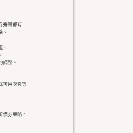
券旁邊都有
整。
置。
。
的調整。
餘可用次數等
折價券策略。