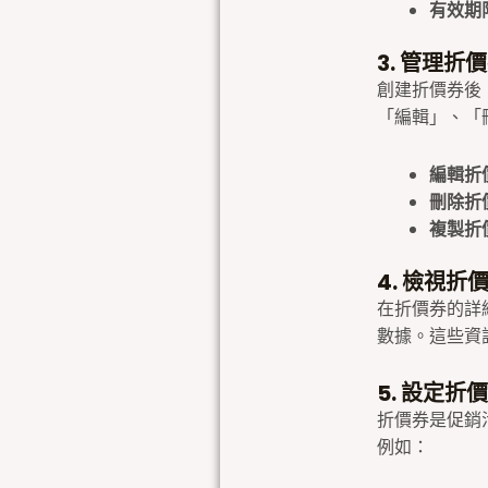
有效期
3. 管理折
創建折價券後
「編輯」、「
編輯折
刪除折
複製折
4. 檢視折
在折價券的詳
數據。這些資
5. 設定折
折價券是促銷
例如：