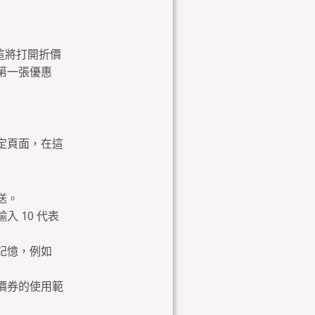
這將打開折價
第一張優惠
定頁面，在這
送。
 10 代表
記憶，例如
價券的使用範