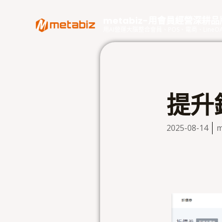
跳
至
metabiz-用會員經營深耕
主
用AI營運大腦整合會員、POS、電商、Lin
要
內
容
提升
2025-08-14
m