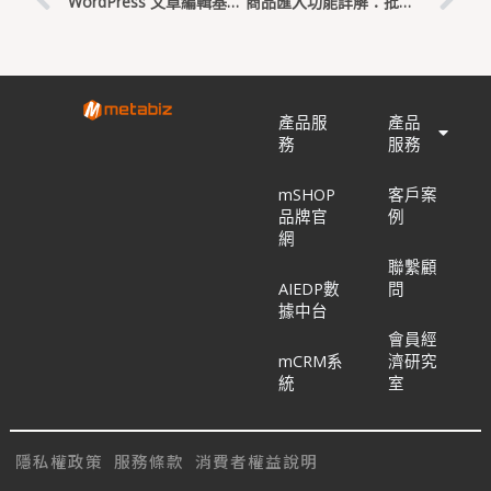
WordPress 文章編輯基礎：寫作、排版與發佈的全攻略
商品匯入功能詳解：批量管理商品的最佳方法
產品服
產品
務
服務
mSHOP
客戶案
品牌官
例
網
聯繫顧
AIEDP數
問
據中台
會員經
mCRM系
濟研究
統
室
隱私權政策
服務條款
消費者權益說明