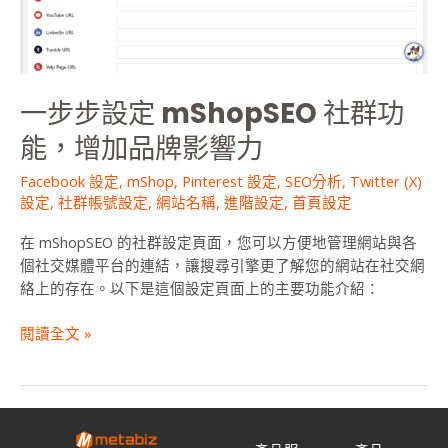
能，
增
加
品
一步步設定 mShopSEO 社群功
牌
影
能，增加品牌影響力
響
力
Facebook 設定​
,
mShop
,
Pinterest 設定​
,
SEO分析
,
Twitter (X)
設定​
,
社群帳號設定
,
網站名稱
,
進階設定
,
首頁設定
在 mShopSEO 的社群設定頁面，您可以方便地管理網站與各
個社交媒體平台的連結，讓搜尋引擎更了解您的網站在社交網
絡上的存在。以下是這個設定頁面上的主要功能介紹：
閱讀全文 »