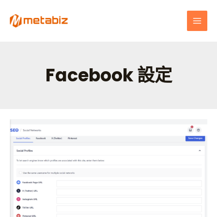
跳
MAI
至
MEN
主
要
內
容
Facebook 設定​
一
步
步
設
定
mShopSEO
社
群
功