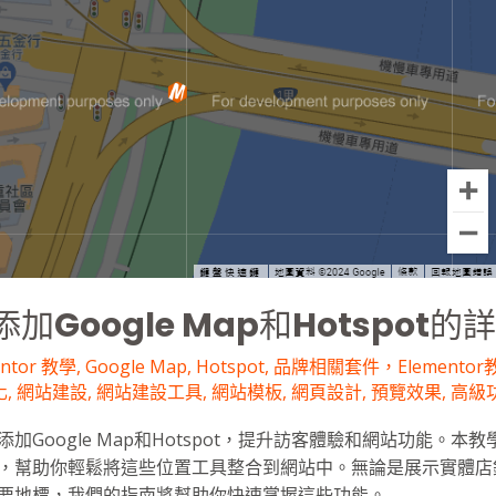
加Google Map和Hotspot的
entor 教學
,
Google Map
,
Hotspot
,
品牌相關套件，Elementor教
化
,
網站建設
,
網站建設工具
,
網站模板
,
網頁設計
,
預覽效果
,
高級
加Google Map和Hotspot，提升訪客體驗和網站功能。本
，幫助你輕鬆將這些位置工具整合到網站中。無論是展示實體店
要地標，我們的指南將幫助你快速掌握這些功能。