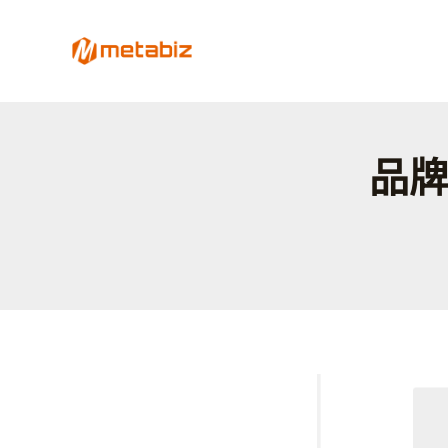
跳
至
metabiz-用會員經營深耕
主
用AI營運大腦整合會員、POS、電商、Lin
要
內
容
品牌
展
示
品