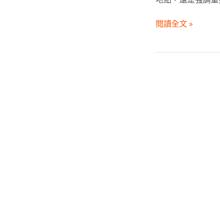
閱讀全文 »
適
合
打
造
專
業
品
牌
形
象
的
元