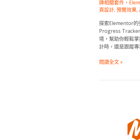
牌相關套件，Eleme
頁設計
,
預覽效果
,
探索Elementor的
Progress 
境，幫助你輕鬆掌
計時，還是跟蹤專
閱讀全文 »
提
升
網
站
預
設