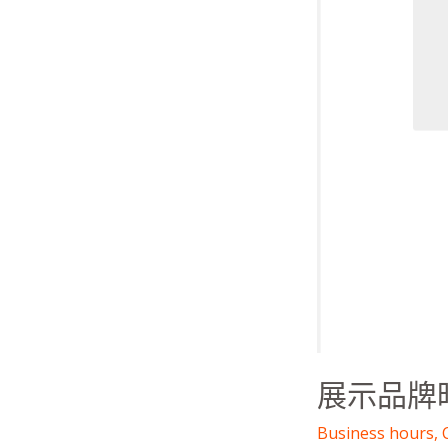
牌
時
間
與
成
長
歷
程：
Elementor
教
學
展示品牌時
Business hours
,