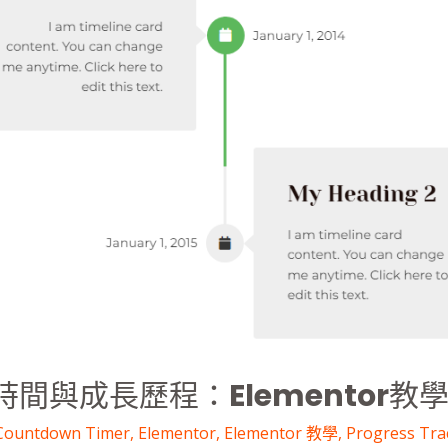
間與成長歷程：Elementor教
Countdown Timer
,
Elementor
,
Elementor 教學
,
Progress Tra