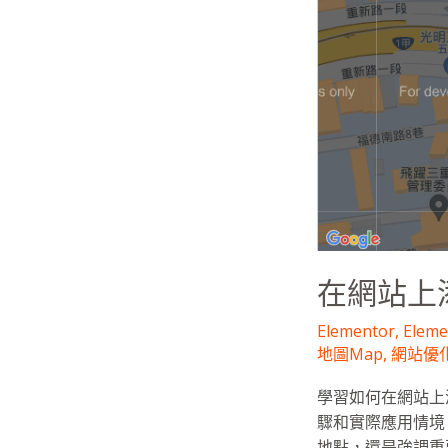
上
添
加
Google
Map
和
Hotspot
的
詳
細
指
在網站上添
南
Elementor
,
Elem
地圖Map
,
網站優
學習如何在網站上添
驟和實際應用情境
地點，還是強調重