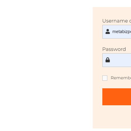
如
何
設
置
登
入
系
統
表
單、
WPForm
模
板
設
定