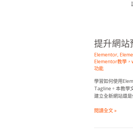
效
率:
快
速
設
置
提升網站預
Site
Elementor
,
Elem
Elementor教學，w
功能
學習如何使用Elemen
Tagline。
建立全新網站還是
閱讀全文 »