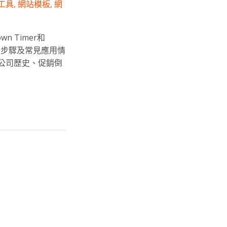
工具
,
網站模板
,
網
wn Timer和
使用步驟及常見應用情
公司歷史、促銷倒