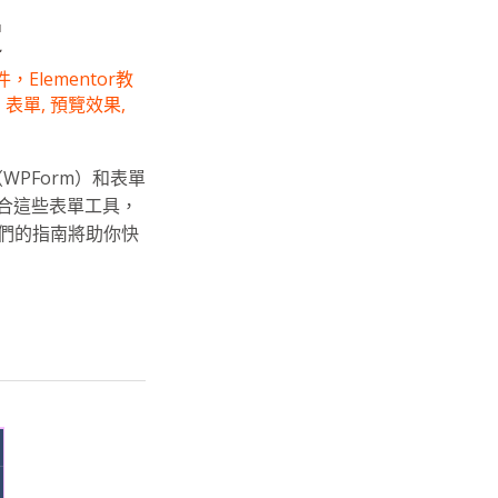
定
Elementor教
,
表單
,
預覽效果
,
WPForm）和表單
整合這些表單工具，
們的指南將助你快