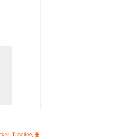
學
cker
,
Timeline
,
品