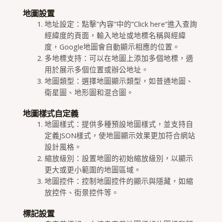
地圖設置
地址設定：點擊”內容”中的”Click here”進入查詢
經緯度的頁面，輸入地址或地標名稱與經緯
This page can't load Google Maps correctly.
度，Google地圖會自動顯示相應的位置。
多地標支持：可以在地圖上添加多個地標，適
用於展示多個位置或辦公地址。
OK
Do you own this website?
地圖類型：選擇地圖顯示類型，如普通地圖、
衛星圖、地形圖和混合圖。
地圖樣式自定義
地圖樣式：提供多種預設地圖樣式，並支持自
定義JSON樣式，使地圖顯示效果更加符合網站
設計風格。
縮放級別：設置地圖的初始縮放級別，以顯示
更大或更小範圍的地圖區域。
地圖控件：控制地圖控件的顯示與隱藏，如縮
放控件、街景控件等。
標記設置