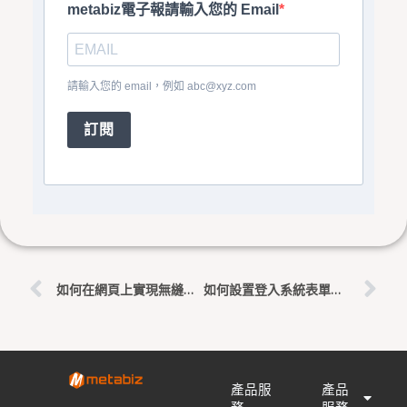
metabiz電子報請輸入您的 Email
請輸入您的 email，例如
abc@xyz.com
訂閱
上一頁
下
如何在網頁上實現無縫的社交分享功能
如何設置登入系統表單、WPForm模板設定
產品服
產品