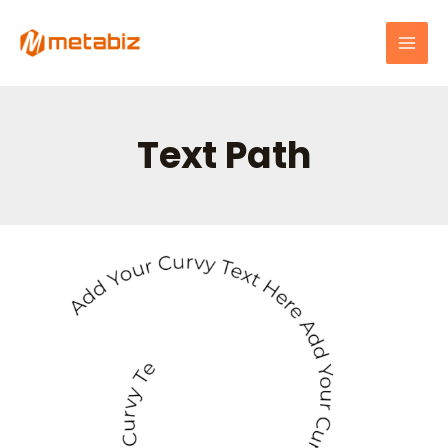
跳
MAI
至
MEN
主
要
內
容
Text Path
基
本
文
字
功
能-
設
計
師