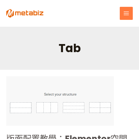
跳
MAI
至
MEN
主
要
內
容
Tab
版
面
配
置
教
學：
Elementor
空
版面配置教學：Elementor空間
間