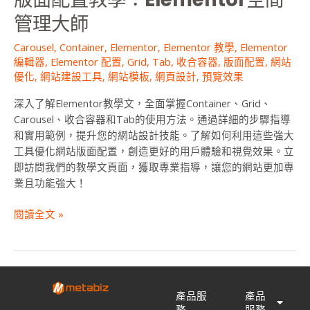
管
管理大師
理
大
Carousel
,
Container
,
Elementor
,
Elementor 教學
,
Elementor
師
編輯器
,
Elementor 配置
,
Grid
,
Tab
,
收合容器
,
版面配置
,
網站
優化
,
網站建設工具
,
網站模板
,
網頁設計
,
預覽效果
深入了解Elementor教學文，全面掌握Container、Grid、
Carousel、收合容器和Tab的使用方法。通過詳細的步驟指導
和實用範例，提升您的網站設計技能。了解如何利用這些強大
工具優化網站版面配置，創造更好的用戶體驗和視覺效果。立
即訪問我們的教學文頁面，獲取專業指導，讓您的網站更加專
業且功能強大！
閱讀全文 »
產品服
產品
務
服務