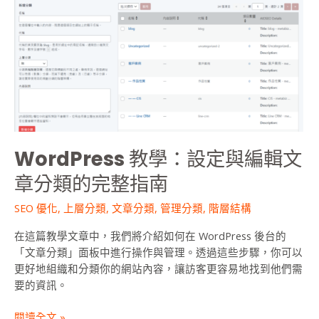
學：
設
定
與
編
輯
文
章
分
WordPress 教學：設定與編輯文
類
章分類的完整指南
的
完
SEO 優化
,
上層分類
,
文章分類
,
管理分類
,
階層結構
整
指
在這篇教學文章中，我們將介紹如何在 WordPress 後台的
南
「文章分類」面板中進行操作與管理。透過這些步驟，你可以
更好地組織和分類你的網站內容，讓訪客更容易地找到他們需
要的資訊。
閱讀全文 »