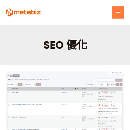
跳
MAI
至
MEN
主
要
內
容
SEO 優化
如
何
有
效
管
理
你
的
頁