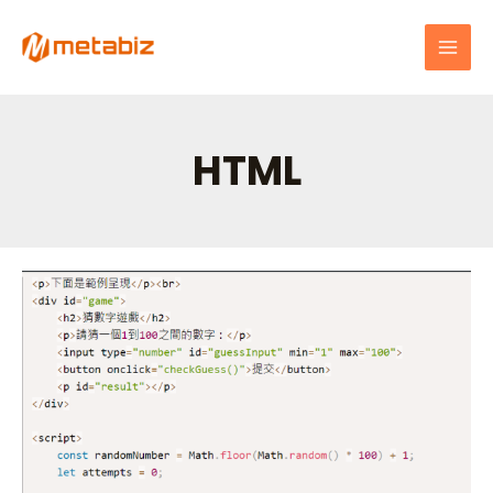
跳
MAI
至
MEN
主
要
內
容
HTML
後
台
Coding
工
具
詳
解
–
HTML