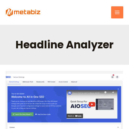
跳
MAI
至
MEN
主
要
內
容
Headline Analyzer
如
何
在
mShop
中
有
效
配
置