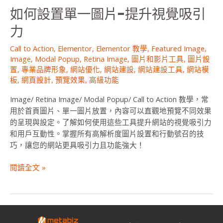
升
如何設置單一圖片-提升視覺吸引
視
力
覺
吸
Call to Action
,
Elementor
,
Elementor 教學
,
Featured Image
,
引
Image
,
Modal Popup
,
Retina Image
,
圖片和影片工具
,
圖片設
力
置
,
專業品牌形象
,
網站優化
,
網站建設
,
網站建設工具
,
網站模
板
,
網頁設計
,
預覽效果
,
高級功能
Image/ Retina Image/ Modal Popup/ Call to Action 教學，常
用於首頁圖片、單一圖片放置，內容可以直觀地預覽不同效果
的呈現與設定。了解如何使用這些工具提升網站的視覺吸引力
和用戶互動性。掌握所有高解析度圖片設置和行動號召的技
巧，讓您的網站更具吸引力且功能強大！
閱讀全文 »