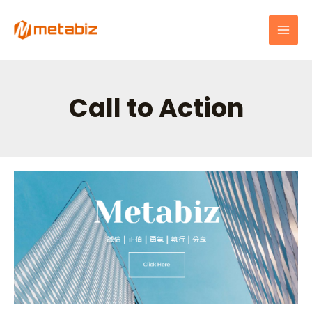
跳
MAI
至
MEN
主
要
內
容
Call to Action
如
何
設
置
單
一
圖
片-
提