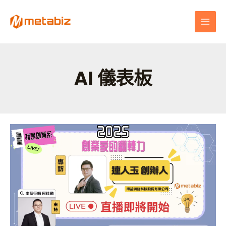
跳
MAI
至
MEN
主
要
內
容
AI 儀表板
AI
創
業
家
的
翻
轉
力：
數