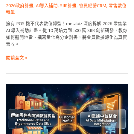
數
2026政府計畫
,
AI導入補助
,
SIIR計畫
,
會員經營CRM
,
零售數位
位
轉型
轉
型」
擁有 POS 機不代表數位轉型！metabiz 深度拆解 2026 零售業
補
AI 導入補助計畫。從 10 萬培力到 500 萬 SIIR 創新研發，教你
助
如何避開地雷、撰寫量化高分企劃書，將會員數據轉化為真實
計
營收。
畫，
最
閱讀全文 »
高
拿
百
萬
會
員
資
料
是
垃
圾