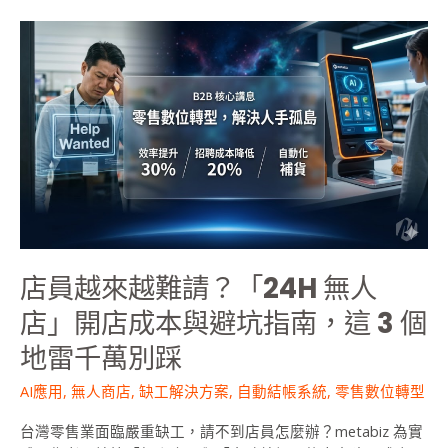
秘
店
密
員
越
來
越
難
請？
「24H
無
人
店」
店員越來越難請？「24H 無人
開
店
店」開店成本與避坑指南，這 3 個
成
地雷千萬別踩
本
與
AI應用
,
無人商店
,
缺工解決方案
,
自動結帳系統
,
零售數位轉型
避
坑
台灣零售業面臨嚴重缺工，請不到店員怎麼辦？metabiz 為實
指