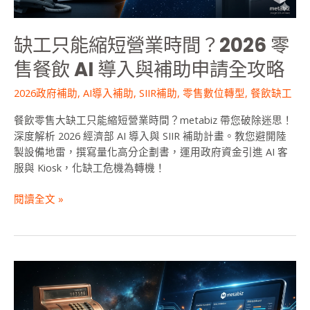
間？
2026
缺工只能縮短營業時間？2026 零
零
售
售餐飲 AI 導入與補助申請全攻略
餐
飲
2026政府補助
,
AI導入補助
,
SIIR補助
,
零售數位轉型
,
餐飲缺工
AI
餐飲零售大缺工只能縮短營業時間？metabiz 帶您破除迷思！
導
深度解析 2026 經濟部 AI 導入與 SIIR 補助計畫。教您避開陸
入
製設備地雷，撰寫量化高分企劃書，運用政府資金引進 AI 客
與
服與 Kiosk，化缺工危機為轉機！
補
助
閱讀全文 »
申
請
全
攻
略
別
讓
會