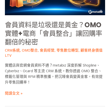
還
是
黃
金？
會員資料是垃圾還是黃金？OMO
OMO
實
實體+電商「會員整合」讓回購率
體
翻倍的秘密
+電
商
CRM系統
,
OMO整合
,
會員經營
,
零售數位轉型
,
顧客終身價值
「會
LTV
員
整
實體店與官網會員資料不通？metabiz 深度拆解 Shopline、
合」
Cyberbiz、Ocard 等主流 CRM 系統。教你透過 OMO 整合、
讓
標籤化管理與 RFM 精準推播，把沉睡會員變黃金客，有效提
回
升零售回購率！
購
率
閱讀全文 »
翻
倍
的