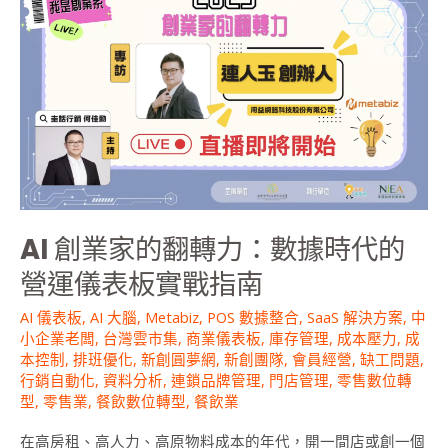
效
創
預
業
算
家
的
翻
轉
力：
數
據
時
AI 創業家的翻轉力：數據時代的
代
的
營運儀表板實戰指南
營
運
AI 儀表板
,
AI 大腦
,
Metabiz
,
POS 數據整合
,
SaaS 解決方案
,
中
儀
小企業老闆
,
台灣雲市集
,
商業儀表板
,
庫存管理
,
成本壓力
,
成
本控制
,
排班優化
,
新創圓夢網
,
新創團隊
,
會員經營
,
缺工問題
,
表
行銷自動化
,
資料分析
,
連鎖品牌管理
,
門店管理
,
零售數位轉
板
型
,
零售業
,
餐飲數位轉型
,
餐飲業
實
戰
在高房租、高人力、高原物料成本的年代，開一間店或創一個