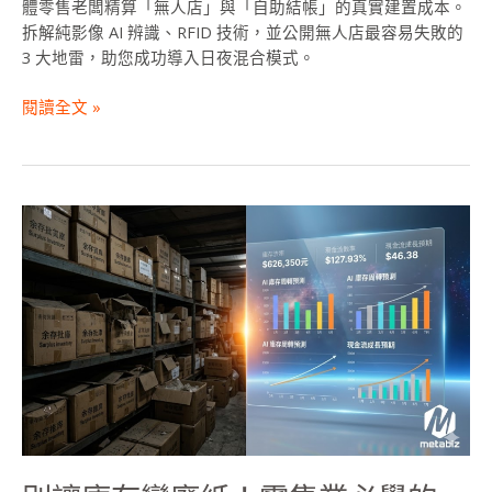
體零售老闆精算「無人店」與「自助結帳」的真實建置成本。
南，
拆解純影像 AI 辨識、RFID 技術，並公開無人店最容易失敗的
這
3 大地雷，助您成功導入日夜混合模式。
3
個
閱讀全文 »
地
雷
千
萬
別
別
讓
踩
庫
存
變
廢
紙！
零
售
業
必