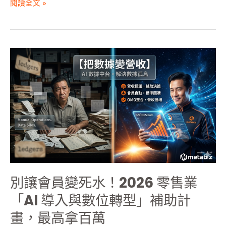
閱讀全文 »
拿
百
萬
別
讓
會
員
變
死
水！
2026
零
售
業
別讓會員變死水！2026 零售業
「AI
導
「AI 導入與數位轉型」補助計
入
畫，最高拿百萬
與