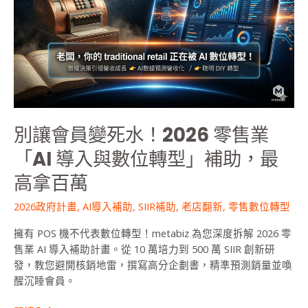
員
變
死
水！
2026
零
售
業
別讓會員變死水！2026 零售業
「AI
導
「AI 導入與數位轉型」補助，最
入
高拿百萬
與
數
2026政府計畫
,
AI導入補助
,
SIIR補助
,
老店翻新
,
零售數位轉型
位
轉
擁有 POS 機不代表數位轉型！metabiz 為您深度拆解 2026 零
型」
售業 AI 導入補助計畫。從 10 萬培力到 500 萬 SIIR 創新研
補
發，教您避開核銷地雷，撰寫高分企劃書，精準預測銷量並喚
助，
醒沉睡會員。
最
高