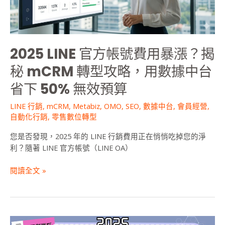
用
暴
漲？
揭
2025 LINE 官方帳號費用暴漲？揭
秘
mCRM
秘 mCRM 轉型攻略，用數據中台
轉
省下 50% 無效預算
型
攻
LINE 行銷
,
mCRM
,
Metabiz
,
OMO
,
SEO
,
數據中台
,
會員經營
,
略，
自動化行銷
,
零售數位轉型
用
數
您是否發現，2025 年的 LINE 行銷費用正在悄悄吃掉您的淨
據
利？隨著 LINE 官方帳號（LINE OA）
中
台
閱讀全文 »
省
下
50%
無
AI