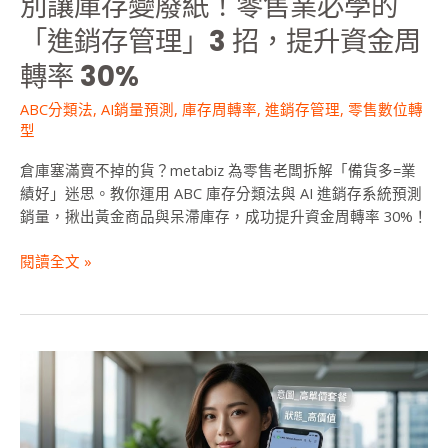
別讓庫存變廢紙！零售業必學的
學
的
「進銷存管理」3 招，提升資金周
「進
轉率 30%
銷
存
ABC分類法
,
AI銷量預測
,
庫存周轉率
,
進銷存管理
,
零售數位轉
管
型
理」
3
倉庫塞滿賣不掉的貨？metabiz 為零售老闆拆解「備貨多=業
招，
績好」迷思。教你運用 ABC 庫存分類法與 AI 進銷存系統預測
提
銷量，揪出黃金商品與呆滯庫存，成功提升資金周轉率 30%！
升
資
閱讀全文 »
金
周
轉
率
2026
30%
會
員
經