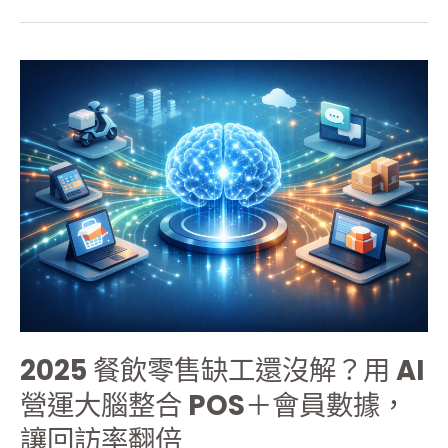
成
「數
據
2025
變
餐
現」
飲
第
零
二
售
曲
缺
線
工
還
沒
解？
用
AI
營
2025 餐飲零售缺工還沒解？用 AI
運
大
營運大腦整合 POS＋會員數據，
腦
讓回訪率翻倍
整