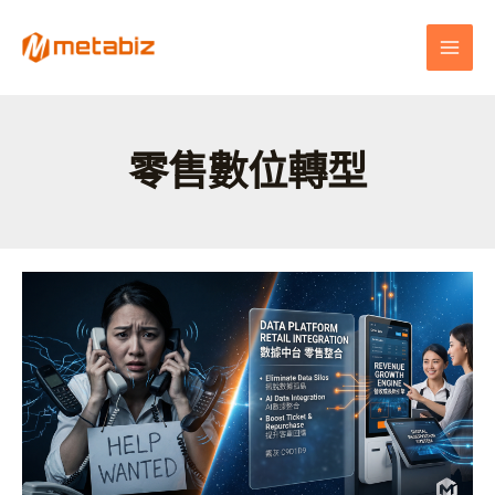
跳
MAI
至
MEN
主
要
內
容
零售數位轉型
缺
工
只
能
縮
短
營
業
時