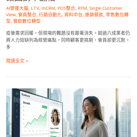
合
AI營運大腦
,
LTV
,
mCRM
,
POS整合
,
RFM
,
Single Customer
POS
View
,
會員整合
,
行銷自動化
,
資料中台
,
連鎖餐飲
,
零售數位轉
＋
型
,
餐飲數位轉型
會
員
疫後需求回暖，但現場的難題沒有跟著消失。超過六成業者仍
數
將人力短缺列為經營痛點，同時顧客更挑剔，會員卻更沉默。
據，
多
讓
回
閱讀全文 »
訪
率
翻
倍
2025
LINE
官
方
帳
號
費