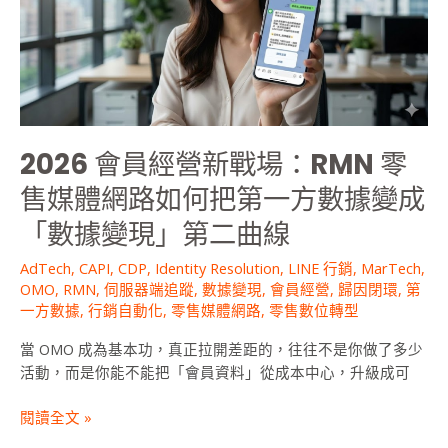
營
新
戰
場：
RMN
零
售
2026 會員經營新戰場：RMN 零
媒
體
售媒體網路如何把第一方數據變成
網
「數據變現」第二曲線
路
如
AdTech
,
CAPI
,
CDP
,
Identity Resolution
,
LINE 行銷
,
MarTech
,
何
OMO
,
RMN
,
伺服器端追蹤
,
數據變現
,
會員經營
,
歸因閉環
,
第
把
一方數據
,
行銷自動化
,
零售媒體網路
,
零售數位轉型
第
當 OMO 成為基本功，真正拉開差距的，往往不是你做了多少
一
活動，而是你能不能把「會員資料」從成本中心，升級成可
方
數
閱讀全文 »
據
變