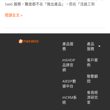
指
SaaS 服務，難度都不在「做出產品」，而在「活過三到
南
閱讀全文 »
產品服
產品
務
服務
mSHOP
客戶案
品牌官
例
網
聯繫顧
AIEDP數
問
據中台
會員經
mCRM系
濟研究
統
室