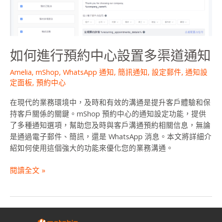
置
多
渠
道
如何進行預約中心設置多渠道通知
通
知
Amelia
,
mShop
,
WhatsApp 通知
,
簡訊通知
,
設定郵件
,
通知設
定面板
,
預約中心
在現代的業務環境中，及時和有效的溝通是提升客戶體驗和保
持客戶關係的關鍵。mShop 預約中心的通知設定功能，提供
了多種通知選項，幫助您及時與客戶溝通預約相關信息，無論
是通過電子郵件、簡訊，還是 WhatsApp 消息。本文將詳細介
紹如何使用這個強大的功能來優化您的業務溝通。
閱讀全文 »