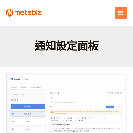
跳
MAI
至
MEN
主
要
內
容
通知設定面板
如
何
進
行
預
約
中
心
設