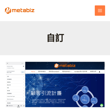
跳
MAI
至
MEN
主
要
內
容
自訂
解
鎖
網
站
潛
力：
使
用
WordPress