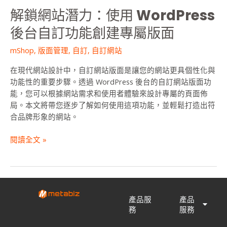
後
解鎖網站潛力：使用 WordPress
台
後台自訂功能創建專屬版面
自
訂
mShop
,
版面管理
,
自訂
,
自訂網站
功
能
在現代網站設計中，自訂網站版面是讓您的網站更具個性化與
創
功能性的重要步驟。透過 WordPress 後台的自訂網站版面功
建
能，您可以根據網站需求和使用者體驗來設計專屬的頁面佈
專
局。本文將帶您逐步了解如何使用這項功能，並輕鬆打造出符
屬
合品牌形象的網站。
版
面
閱讀全文 »
產品服
產品
務
服務