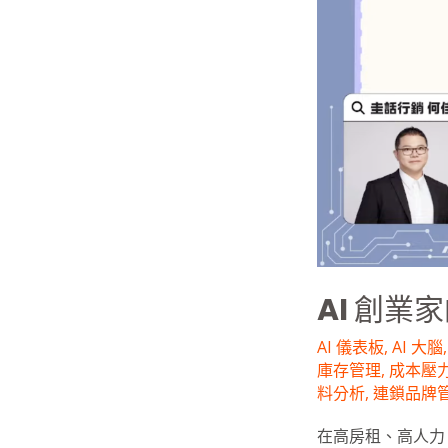
翻
轉
力：
數
據
時
代
的
營
運
儀
表
AI 創
板
實
AI 儀表板
,
AI 大腦
戰
庫存管理
,
成本壓
指
料分析
,
連鎖品牌
南
在高房租、高人力