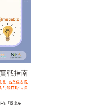
板實戰指南
市集
,
商業儀表板
,
題
,
行銷自動化
,
資
不在「做出產