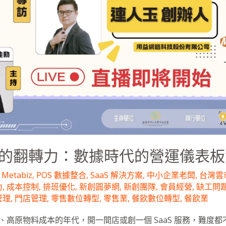
業家的翻轉力：數據時代的營運儀表
,
Metabiz
,
POS 數據整合
,
SaaS 解決方案
,
中小企業老闆
,
台灣雲
力
,
成本控制
,
排班優化
,
新創圓夢網
,
新創團隊
,
會員經營
,
缺工問
管理
,
門店管理
,
零售數位轉型
,
零售業
,
餐飲數位轉型
,
餐飲業
、高原物料成本的年代，開一間店或創一個 SaaS 服務，難度都