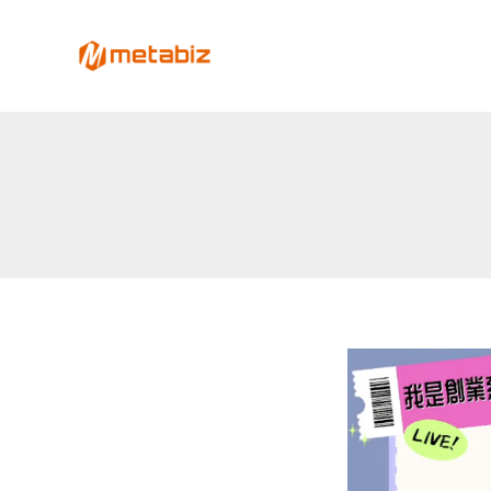
跳
至
metabiz-用會員經營深耕
主
用AI營運大腦整合會員、POS、電商、Lin
要
內
容
AI
創
業
家
的