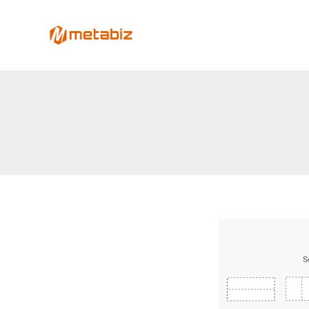
跳
至
metabiz-用會員經營深耕
主
用AI營運大腦整合會員、POS、電商、Lin
要
內
容
版
面
配
置
教