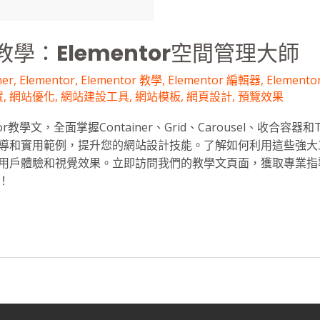
學：Elementor空間管理大師
ner
,
Elementor
,
Elementor 教學
,
Elementor 編輯器
,
Element
置
,
網站優化
,
網站建設工具
,
網站模板
,
網頁設計
,
預覽效果
or教學文，全面掌握Container、Grid、Carousel、收合容器
導和實用範例，提升您的網站設計技能。了解如何利用這些強大
用戶體驗和視覺效果。立即訪問我們的教學文頁面，獲取專業指
！