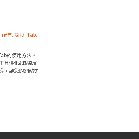
or 配置
,
Grid
,
Tab
,
和Tab的使用方法。
工具優化網站版面
導，讓您的網站更