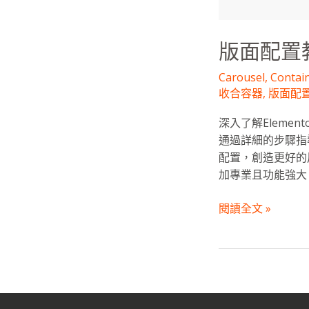
學：
Elementor
空
版面配置教
間
管
Carousel
,
Contai
理
收合容器
,
版面配
大
深入了解Element
師
通過詳細的步驟指
配置，創造更好的
加專業且功能強大
閱讀全文 »