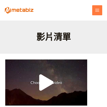
跳
MAI
至
MEN
主
要
內
容
影片清單
影
片
與
清
單
設
置:
提
升