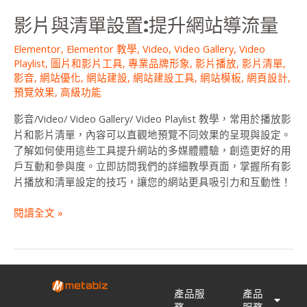
網
影片與清單設置:提升網站導流量
站
導
Elementor
,
Elementor 教學
,
Video
,
Video Gallery
,
Video
流
Playlist
,
圖片和影片工具
,
專業品牌形象
,
影片播放
,
影片清單
,
量
影音
,
網站優化
,
網站建設
,
網站建設工具
,
網站模板
,
網頁設計
,
預覽效果
,
高級功能
影音/Video/ Video Gallery/ Video Playlist 教學，常用於播放影
片和影片清單，內容可以直觀地預覽不同效果的呈現與設定。
了解如何使用這些工具提升網站的多媒體體驗，創造更好的用
戶互動和參與度。立即訪問我們的詳細教學頁面，掌握所有影
片播放和清單設定的技巧，讓您的網站更具吸引力和互動性！
閱讀全文 »
產品服
產品
務
服務