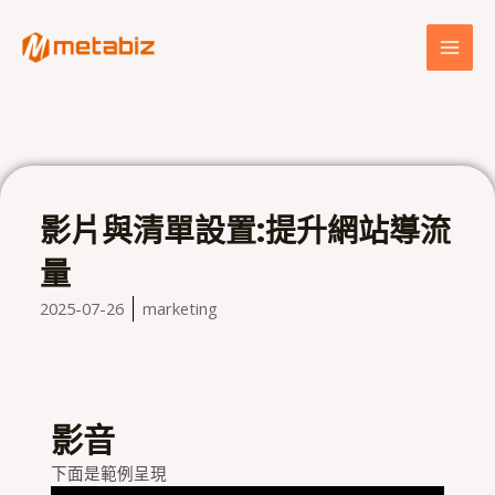
跳
MAI
至
MEN
主
要
內
容
影片與清單設置:提升網站導流
量
2025-07-26
marketing
影音
下面是範例呈現