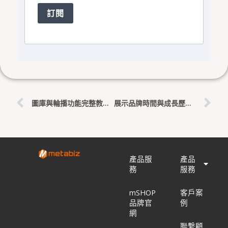
訂閱
上一頁
下
圖庫與輪播功能完整教學 – 提升網站視覺效果
展示品牌時間與成長歷程：Elementor教學
產品服
產品
務
服務
mSHOP
客戶案
品牌官
例
網
聯繫顧