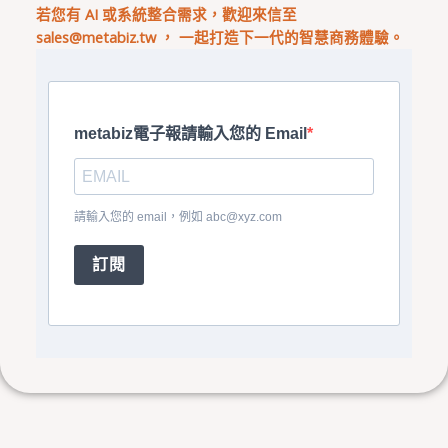
若您有 AI 或系統整合需求，歡迎來信至
sales@metabiz.tw
， 一起打造下一代的智慧商務體驗。
metabiz電子報請輸入您的 Email
請輸入您的 email，例如
abc@xyz.com
訂閱
上一頁
下
精準定位關鍵詞：運用SEO 搜尋統計面板提升排名
影片與清單設置:提升網站導流量