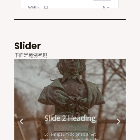
Slider
下面是範例呈現
Slide 2 Heading
Lorem ipsum dolor sit amet
consectetur adipiscing elit dolor