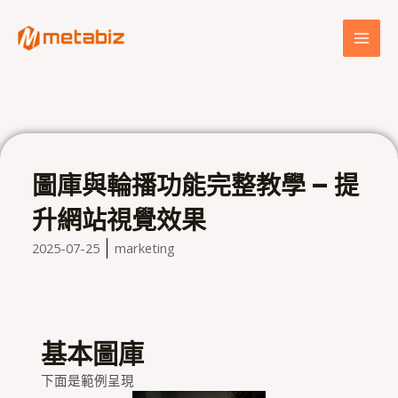
跳
MAI
至
MEN
主
要
內
容
圖庫與輪播功能完整教學 – 提
升網站視覺效果
2025-07-25
marketing
基本圖庫
下面是範例呈現