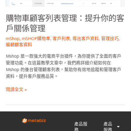
提
升
購物車顧客列表管理：提升你的客
你
的
戶關係管理
客
戶
mShop
,
mSHOP購物車
,
客戶列表
,
導出客戶資料
,
管理技巧
,
編輯顧客資料
關
係
Mshop 是一款強大的電商平台插件，為你提供了全面的客戶
管
管理功能。在這篇教學文章中，我們將詳細介紹如何在
理
Mshop 的後台管理顧客列表，幫助你有效地追蹤和管理客戶
資料，提升客戶服務品質。
閱讀全文 »
產品服
產品
務
服務