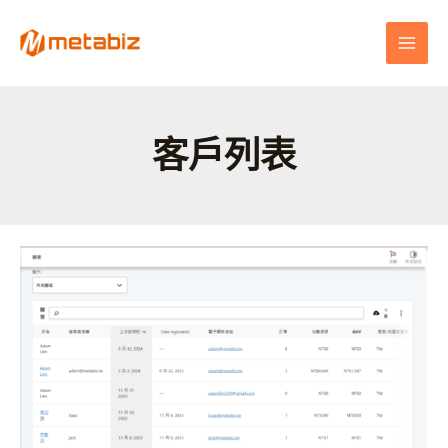
跳
MAI
至
MEN
主
要
內
容
客戶列表
購
物
車
顧
客
列
表
管
理：