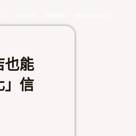
務
客戶案例
聯繫顧問
會員經濟研究室
店也能
化」信