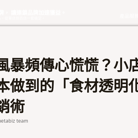
品牌， 讓連鎖品牌加速獲益。
產品服
eOA，從單店到百店一套搞定。
風暴頻傳心慌慌？小
本做到的「食材透明
銷術
etabiz team