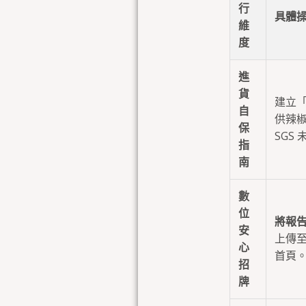
行
具體
維
度
進
貨
建立
自
供辣
保
SGS
指
南
數
位
將報
安
上傳至
心
首頁
招
牌