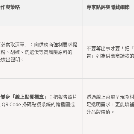
操作與策略
專家點評與隱藏細節
「必索取清單」：向供應商強制要求提
不要等出事才要！把
椒粉、胡椒、洗選蛋等高風險原料的
告」列為供應商請款
 未檢出證明。
告變身「線上點餐標章」：
把報告照片
透過線上菜單呈現食
 QR Code 掃碼點餐系統的輪播圖或
足透明需求，更能填
。
升品牌價值。