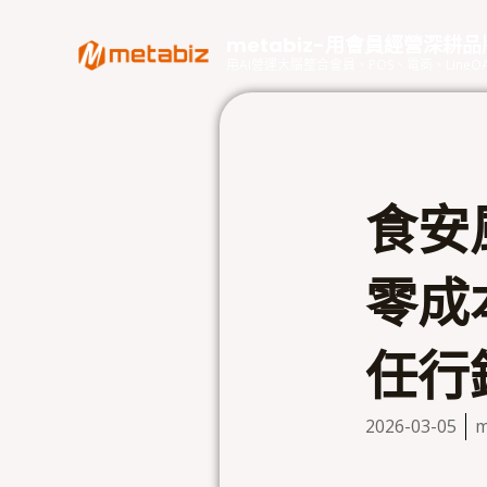
跳
至
metabiz-用會員經營深耕
主
用AI營運大腦整合會員、POS、電商、Lin
要
內
容
食安
零成
任行
2026-03-05
m