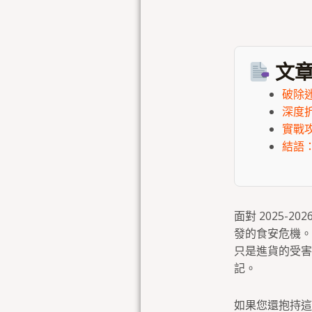
文章
破除
深度
實戰
結語
面對 2025
發的食安危機。
只是進貨的受害
記。
如果您還抱持這