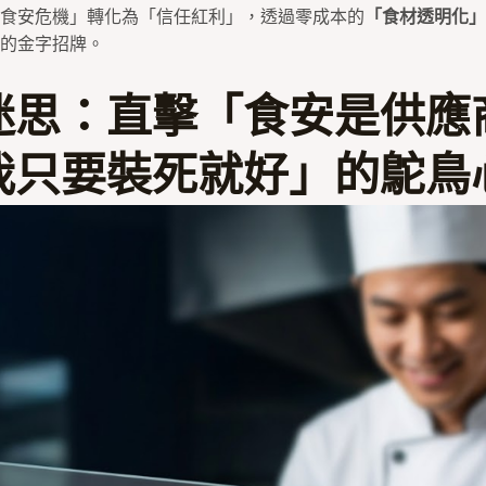
食安危機」轉化為「信任紅利」，透過零成本的
「食材透明化」
的金字招牌。
迷思：直擊「食安是供應
我只要裝死就好」的鴕鳥