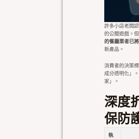
許多小店老闆認
的公關遊戲。
的餐廳業者已將
新產品。
消費者的決策標
成分透明化」。
家」。
深度
保防護
執