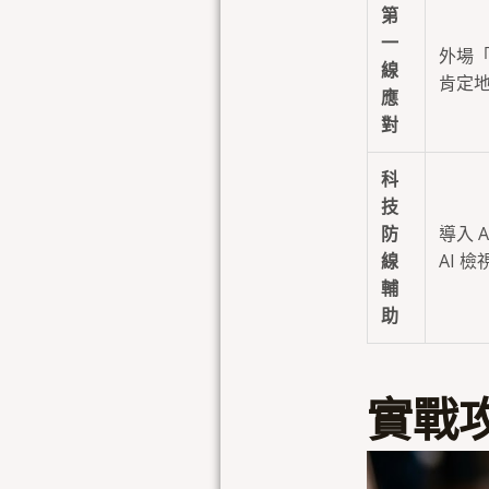
第
一
外場
線
肯定地
應
對
科
技
防
導入 
線
AI 
輔
助
實戰