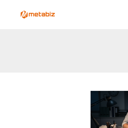
跳
至
metabiz-用會員經營深耕
主
用AI營運大腦整合會員、POS、電商、Lin
要
內
容
單
文
打
章
獨
分
鬥
頁
沒