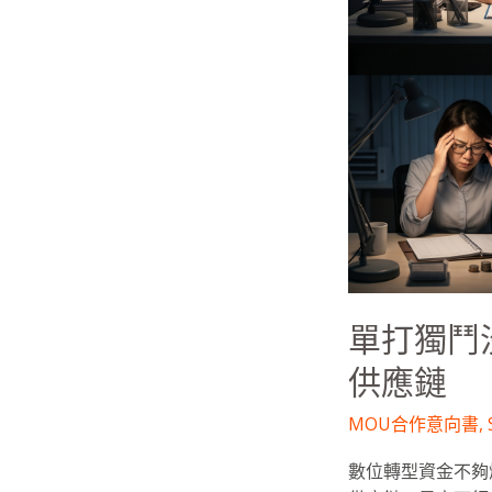
錢？
「大
帶
小」
組
隊
領
千
萬
補
助，
打
單打獨鬥
造
AI
供應鏈
供
應
MOU合作意向書
,
鏈
數位轉型資金不夠燒？