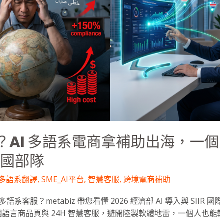
？AI 多語系電商拿補助出海，一
 跨國部隊
I多語系翻譯
,
SME_AI平台
,
智慧客服
,
跨境電商補助
系客服？metabiz 帶您看懂 2026 經濟部 AI 導入與 SIIR
多國語言商品頁與 24H 智慧客服，避開陸製軟體地雷，一個人也