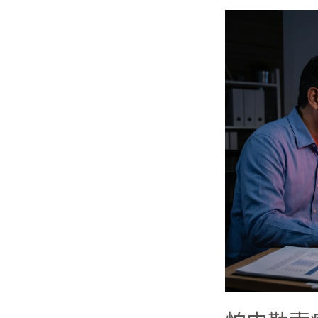
怕
中
勒
索
病
毒？
2026
AI
資
安
補
助
全
攻
略，
教
你