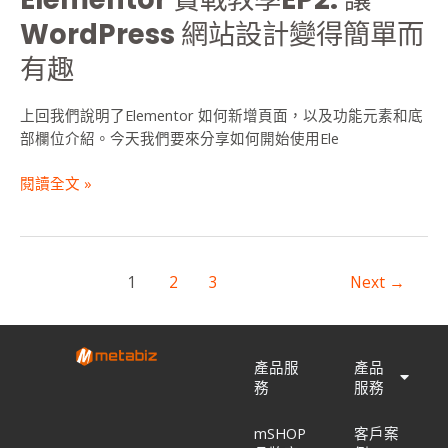
網
WordPress 網站設計變得簡單而
站
有趣
設
計
變
上回我們說明了Elementor 如何新增頁面，以及功能元素和底
得
部欄位介紹。今天我們要來分享如何開始使用Ele
簡
單
閱讀全文 »
而
有
趣
1
2
3
Next
→
產品服
產品
務
服務
mSHOP
客戶案