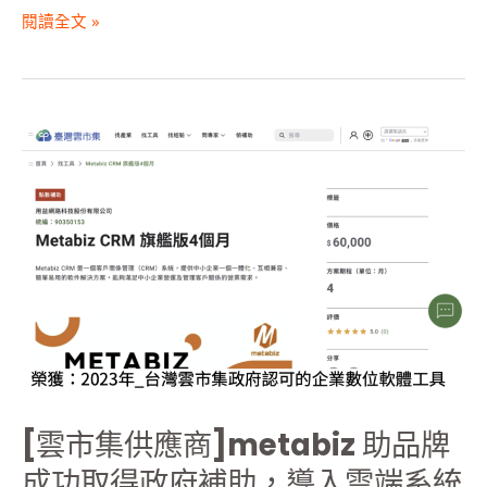
閱讀全文 »
[雲
市
集
供
應
商]metabiz
助
品
牌
成
功
取
得
[雲市集供應商]metabiz 助品牌
政
成功取得政府補助，導入雲端系統
府