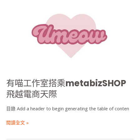
有
喵
工
作
室
搭
乘
metabizSHOP
飛
越
電
有喵工作室搭乘metabizSHOP
商
天
飛越電商天際
際
目錄 Add a header to begin generating the table of conten
閱讀全文 »