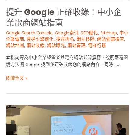
企
提升 Google 正確收錄：中小企
業
電
業電商網站指南
商
網
Google Search Console
,
Google索引
,
SEO優化
,
Sitemap
,
中小
企業電商
,
搜尋引擎優化
,
搜尋排名
,
網址移除
,
網站健康檢查
,
站
網站地圖
,
網站收錄
,
網站曝光
,
網站管理
,
電商行銷
指
南
本指南專為中小企業經營者與電商網站老闆撰寫，說明兩種關
鍵方法讓 Google 找到並正確收錄您的網站內容，同時 […]
閱讀全文 »
metabiz
參
與
2025