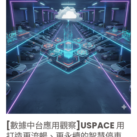
中
台
應
用
觀
察]USPACE
用
打
造
更
流
暢、
更
永
續
的
智
[數據中台應用觀察]USPACE 用
慧
停
打造更流暢、更永續的智慧停車