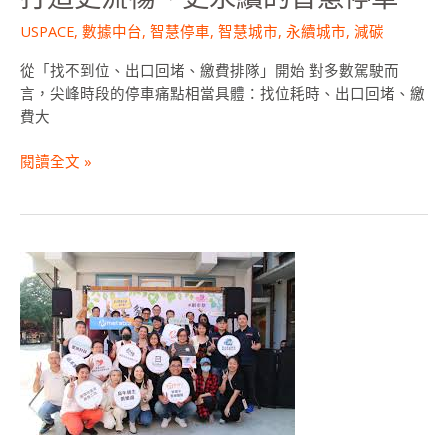
車
USPACE
,
數據中台
,
智慧停車
,
智慧城市
,
永續城市
,
減碳
從「找不到位、出口回堵、繳費排隊」開始 對多數駕駛而
言，尖峰時段的停車痛點相當具體：找位耗時、出口回堵、繳
費大
閱讀全文 »
[社
會
創
新
加
速
器]
新
創