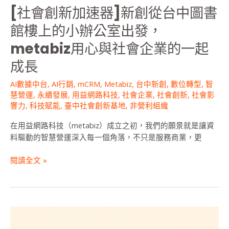
[社會創新加速器]新創從台中圖書
從
台
館樓上的小辦公室出發，
中
metabiz用心與社會企業的一起
圖
書
成長
館
樓
AI數據中台
,
AI行銷
,
mCRM
,
Metabiz
,
台中新創
,
數位轉型
,
智
上
慧營運
,
永續發展
,
用益網路科技
,
社會企業
,
社會創新
,
社會影
的
響力
,
科技賦能
,
臺中社會創新基地
,
非營利組織
小
在用益網路科技（metabiz）成立之初，我們的願景就是讓資
辦
料驅動的智慧營運深入每一個角落，不只是服務商業，更
公
室
閱讀全文 »
出
發，
metabiz
用
心
搞
與
懂