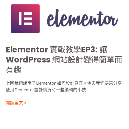
Elementor
實
戰
教
學
EP3:
讓
Elementor 實戰教學EP3: 讓
WordPress
網
WordPress 網站設計變得簡單而
站
有趣
設
計
變
上回我們說明了Elementor 如何設計頁面。今天我們要來分享
得
使用Elementor設計網頁時一些編輯的小技
簡
單
閱讀全文 »
而
有
趣