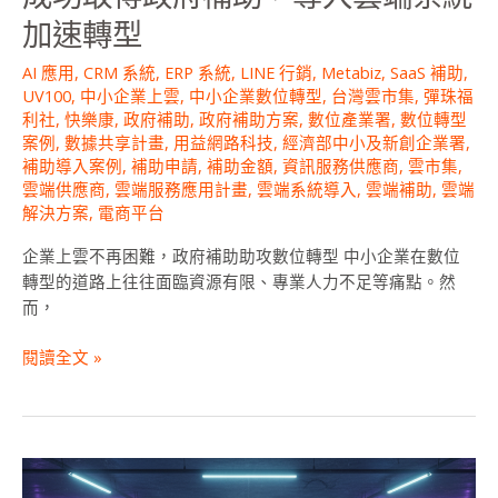
補
加速轉型
助，
導
AI 應用
,
CRM 系統
,
ERP 系統
,
LINE 行銷
,
Metabiz
,
SaaS 補助
,
入
UV100
,
中小企業上雲
,
中小企業數位轉型
,
台灣雲市集
,
彈珠福
利社
,
快樂康
,
政府補助
,
政府補助方案
,
數位產業署
,
數位轉型
雲
案例
,
數據共享計畫
,
用益網路科技
,
經濟部中小及新創企業署
,
端
補助導入案例
,
補助申請
,
補助金額
,
資訊服務供應商
,
雲市集
,
系
雲端供應商
,
雲端服務應用計畫
,
雲端系統導入
,
雲端補助
,
雲端
統
解決方案
,
電商平台
加
速
企業上雲不再困難，政府補助助攻數位轉型 中小企業在數位
轉
轉型的道路上往往面臨資源有限、專業人力不足等痛點。然
型
而，
閱讀全文 »
[數
據