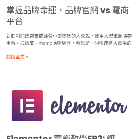
掌握品牌命運，品牌官網 vs 電商
平台
對於剛開始創業或經營小型零售的人來說，使用大型電商購物
平台，如蝦皮、momo購物網等，看似是一個快速進入市場的
閱讀全文 »
Elementor
實
戰
教
學
EP2:
讓
Elementor 實戰教學EP2: 讓
WordPress