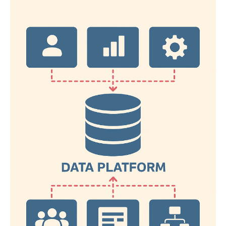
社
數
會
據
企
中
業
台
的
3
一
個
起
關
成
鍵，
長
讓
電
商
品
牌
營
收
翻
倍
的
經