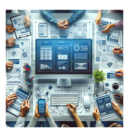
掌
握
品
牌
命
運，
品
牌
官
網
vs
電
商
平
台