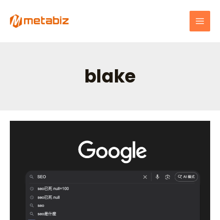
跳
MAI
至
MEN
主
要
內
容
blake
文
提
章
升
分
Google
頁
正
確
收
錄：
中
小