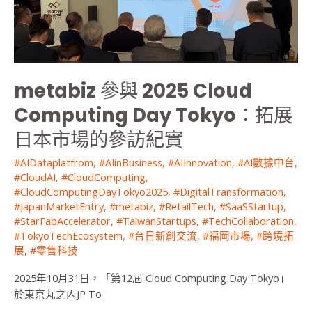
Cloud
Computing
Day
Tokyo：
拓
展
metabiz 參與 2025 Cloud
日
Computing Day Tokyo：拓展
本
市
日本市場的參訪紀實
場
的
#AIDataplatfrom
,
#AIinBusiness
,
#AIInnovation
,
#AI數據中台
,
#CloudAI
,
#CloudComputing
,
參
#CloudComputingDayTokyo2025
,
#DigitalTransformation
,
訪
#JapanMarketEntry
,
#metabiz
,
#RetailTech
,
#SaaSStartup
,
紀
#StarFabAccelerator
,
#TaiwanStartups
,
#TechCollaboration
,
實
#TokyoTechEcosystem
,
#台日新創交流
,
#福岡市場
,
#跨境拓
展
,
#零售科技
2025年10月31日，「第12屆 Cloud Computing Day Tokyo」
於東京丸之內JP To