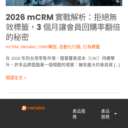
效
標
2026 mCRM 實戰解析：拒絕無
籤，
3
效標籤，3 個月讓會員回購率翻倍
個
的秘密
月
讓
mCRM
,
Metabiz
,
OMO轉型
,
自動化行銷
,
行為標籤
會
員
在 2026 年的台灣零售市場，隨著獲客成本（CAC）持續攀
回
升，許多品牌面臨著一個殘酷的現實：擁有龐大的會員資 […]
購
率
閱讀全文 »
翻
倍
的
秘
密
產品服
產品
務
服務