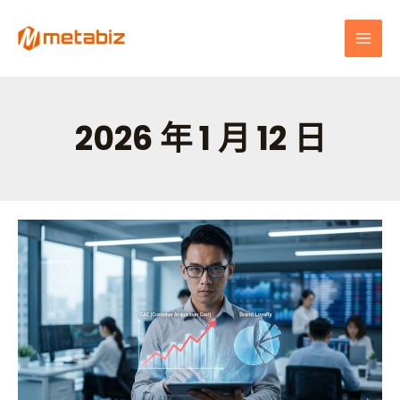
跳
MAI
至
MEN
主
要
內
容
2026 年 1 月 12 日
2026
mCRM
實
戰
解
析：
拒
絕
無