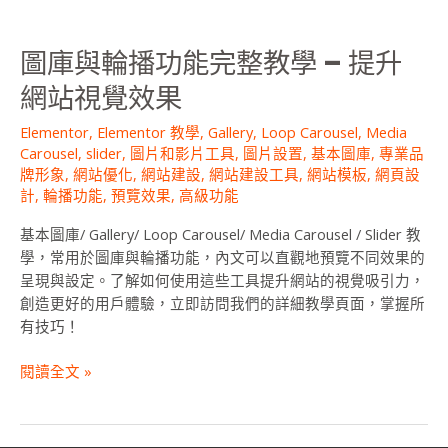
教
學
圖庫與輪播功能完整教學 – 提升
–
提
網站視覺效果
升
網
Elementor
,
Elementor 教學
,
Gallery
,
Loop Carousel
,
Media
Carousel
,
slider
,
圖片和影片工具
,
圖片設置
,
基本圖庫
,
專業品
站
牌形象
,
網站優化
,
網站建設
,
網站建設工具
,
網站模板
,
網頁設
視
計
,
輪播功能
,
預覽效果
,
高級功能
覺
效
基本圖庫/ Gallery/ Loop Carousel/ Media Carousel / Slider 教
果
學，常用於圖庫與輪播功能，內文可以直觀地預覽不同效果的
呈現與設定。了解如何使用這些工具提升網站的視覺吸引力，
創造更好的用戶體驗，立即訪問我們的詳細教學頁面，掌握所
有技巧！
閱讀全文 »