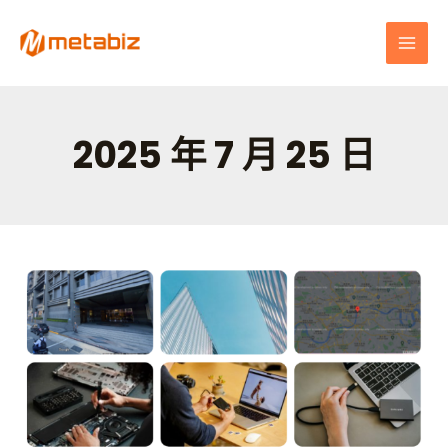
跳
MAI
至
MEN
主
要
內
容
2025 年 7 月 25 日
圖
庫
與
輪
播
功
能
完
整