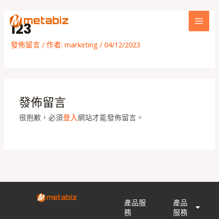
跳
MAI
至
123
MEN
主
要
發佈留言
/ 作者:
marketing
/
04/12/2023
內
容
發佈留言
很抱歉，必須
登入
網站才能發佈留言。
產品服
產品
務
服務