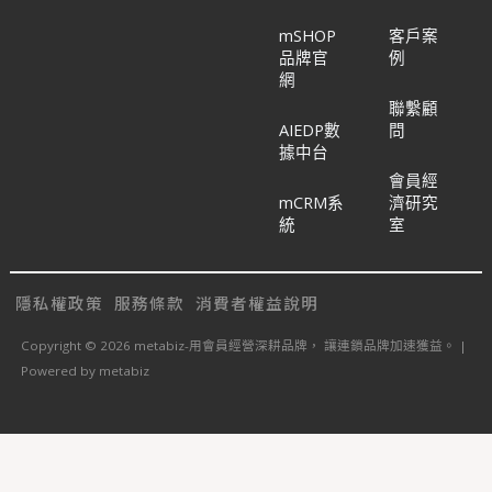
mSHOP
客戶案
品牌官
例
網
聯繫顧
AIEDP數
問
據中台
會員經
mCRM系
濟研究
統
室
隱私權政策
服務條款
消費者權益說明
Copyright © 2026 metabiz-用會員經營深耕品牌， 讓連鎖品牌加速獲益。 |
Powered by metabiz