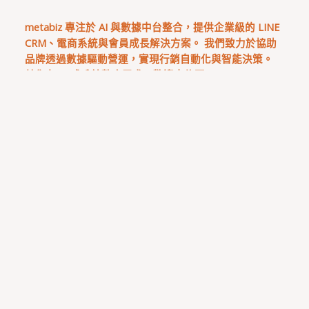
metabiz 專注於 AI 與數據中台整合，提供企業級的 LINE
CRM、電商系統與會員成長解決方案。 我們致力於協助
品牌透過數據驅動營運，實現行銷自動化與智能決策。
若您有 AI 或系統整合需求，歡迎來信至
sales@metabiz.tw
， 一起打造下一代的智慧商務體驗。
metabiz電子報請輸入您的 Email
請輸入您的 email，例如
abc@xyz.com
訂閱