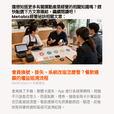
還想知道更多有關運動產業經營的相關知識嗎？趕
快點選下方文章連結，繼續閱讀吧！
Metabiz經營祕訣相關文章：
會員換號、掛失、系統改版怎麼管？餐飲連
鎖的權益追溯流程
08/05/2026
尚無留言
會員換了手機、實體卡遺失、App 進行系統移轉時，問題
不只是能否登入，而是點數、禮券、儲值金與卡片權益是
否仍能被說清楚。餐飲連鎖可先把異動原因、驗證、前後
狀態與審核通知留成可追溯紀錄。