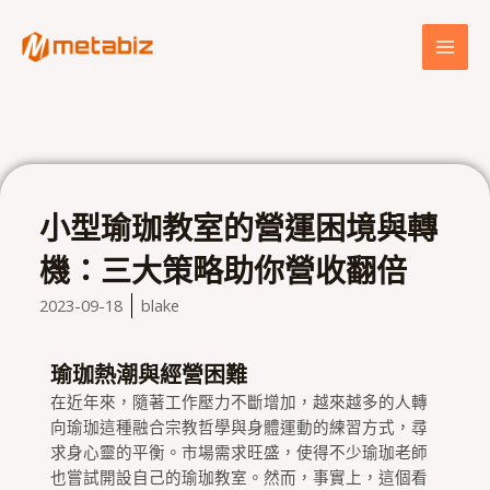
跳
MAI
至
MEN
主
要
內
容
小型瑜珈教室的營運困境與轉
機：三大策略助你營收翻倍
2023-09-18
blake
瑜珈熱潮與經營困難
在近年來，隨著工作壓力不斷增加，越來越多的人轉
向瑜珈這種融合宗教哲學與身體運動的練習方式，尋
求身心靈的平衡。市場需求旺盛，使得不少瑜珈老師
也嘗試開設自己的瑜珈教室。然而，事實上，這個看