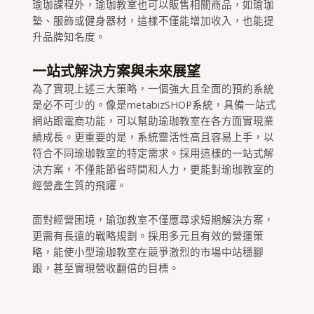
瑜珈課程外，瑜珈教室也可以販售相關商品，如瑜珈
墊、服飾或健身器材，這樣不僅能增加收入，也能提
升品牌知名度。
一站式解決方案與未來展望
為了實現上述三大策略，一個強大且全面的預約系統
是必不可少的。像是metabizSHOP系統，具備一站式
網站跟電商功能，可以幫助瑜珈教室在各方面實現業
績成長。更重要的是，系統靈活性高且容易上手，以
符合不同瑜珈教室的特定需求。採用這樣的一站式解
決方案，不僅能節省時間和人力，更能對瑜珈教室的
經營產生質的飛躍。
面對經營困境，瑜珈教室不僅應尋求短期解決方案，
更需有長遠的戰略規劃。採用多元且有效的營運策
略，能使小型瑜珈教室在競爭激烈的市場中站穩腳
跟，甚至實現營收翻倍的目標。