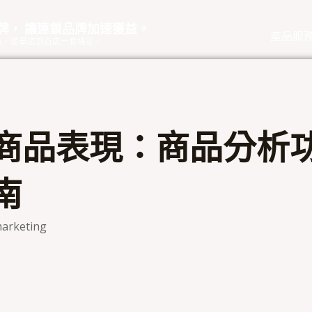
品牌， 讓連鎖品牌加速獲益。
產品服
eOA，從單店到百店一套搞定。
商品表現：商品分析
南
arketing