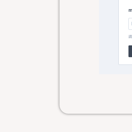
m
請
上一頁