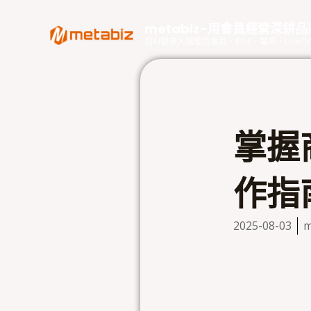
跳
至
metabiz-用會員經營深耕
主
用AI營運大腦整合會員、POS、電商、Lin
要
內
容
掌握
作指
2025-08-03
m