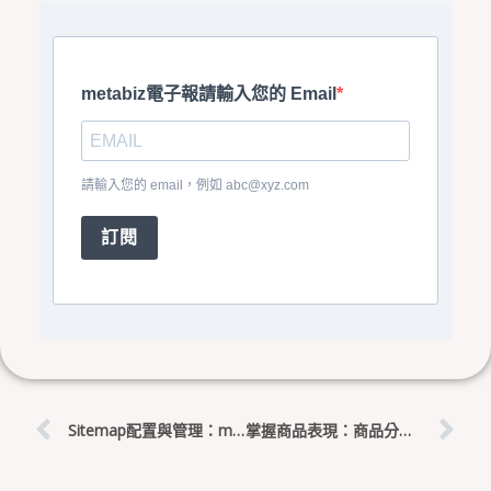
metabiz電子報請輸入您的 Email
請輸入您的 email，例如
abc@xyz.com
訂閱
上一頁
下
Sitemap配置與管理：mShop SEO工具使用教學
掌握商品表現：商品分析功能操作指南