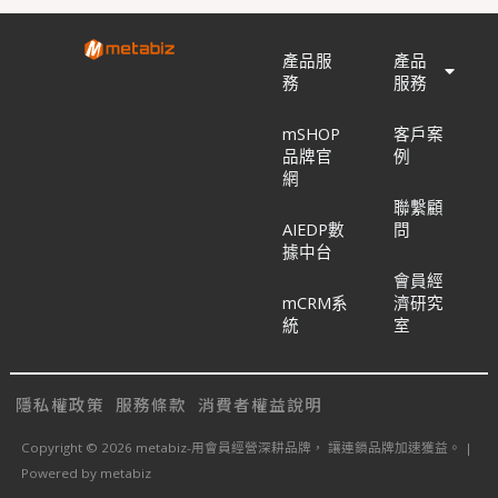
產品服
產品
務
服務
mSHOP
客戶案
品牌官
例
網
聯繫顧
AIEDP數
問
據中台
會員經
mCRM系
濟研究
統
室
隱私權政策
服務條款
消費者權益說明
Copyright © 2026 metabiz-用會員經營深耕品牌， 讓連鎖品牌加速獲益。 |
Powered by metabiz