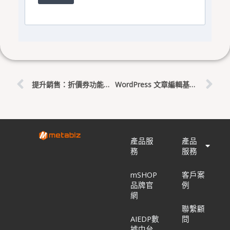
上一頁
下
提升銷售：折價券功能使用教學
WordPress 文章編輯基礎：寫作、排版與發佈的全攻略
產品服
產品
務
服務
mSHOP
客戶案
品牌官
例
網
聯繫顧
AIEDP數
問
據中台