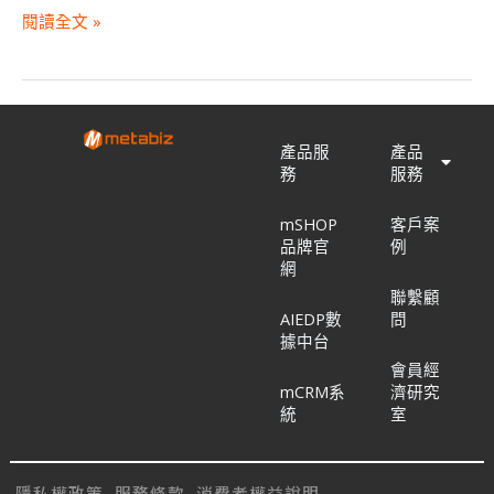
閱讀全文 »
產品服
產品
務
服務
mSHOP
客戶案
品牌官
例
網
聯繫顧
AIEDP數
問
據中台
會員經
mCRM系
濟研究
統
室
隱私權政策
服務條款
消費者權益說明