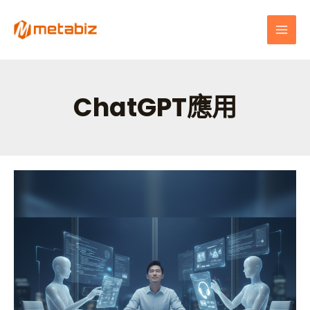
跳
MAI
至
MEN
主
要
內
容
ChatGPT應用
一
個
人
也
能
做
客
服！
3