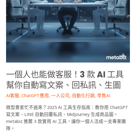
款
AI
工
具
幫
你
自
動
寫
文
一個人也能做客服！3 款 AI 工具
案、
回
幫你自動寫文案、回私訊、生圖
私
AI客服
,
ChatGPT應用
,
一人公司
,
自動化行銷
,
零售AI
訊、
生
微型賣家忙不過來？2025 AI 工具生存指南：教你用 ChatGPT
圖
寫文案、LINE 自動回覆私訊、Midjourney 生成商品圖。
metabiz 推薦 3 款實用 AI 工具，讓你一個人活成一支專業團
隊。