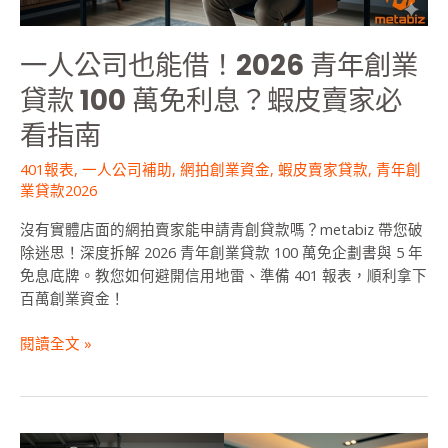
年
創
一人公司也能借！2026 青年創業
業
貸
貸款 100 萬免利息？蝦皮賣家必
款
看指南
100
萬
401報表
,
一人公司補助
,
網拍創業資金
,
蝦皮賣家貸款
,
青年創
免
業貸款2026
利
息？
沒有實體店面的網拍賣家能申請青創貸款嗎？metabiz 帶您破
蝦
除迷思！深度拆解 2026 青年創業貸款 100 萬免企劃書與 5 年
皮
免息底牌。教您如何避開信用地雷、準備 401 報表，順利拿下
賣
百萬創業資金！
家
必
閱讀全文 »
看
指
南
一