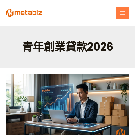
跳
MAI
至
MEN
主
要
內
容
青年創業貸款2026
一
人
公
司
也
能
借！
2026
青