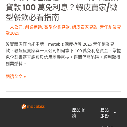
貸
貸款 100 萬免利息？蝦皮賣家/微
款
型餐飲必看指南
100
萬
一人公司
,
創業補助
,
微型企業貸款
,
蝦皮賣家貸款
,
青年創業貸
免
款2026
利
息？
沒實體店面也能申請！metabiz 深度拆解 2026 青年創業貸
蝦
款，教蝦皮賣家與一人公司如何拿下 100 萬免利息資金。掌握
皮
免企劃書審查底牌與信用培養密技，避開代辦陷阱，順利取得
賣
創業燃料。
家/
微
閱讀全文 »
型
餐
飲
必
看
產品服
產品
指
務
服務
南