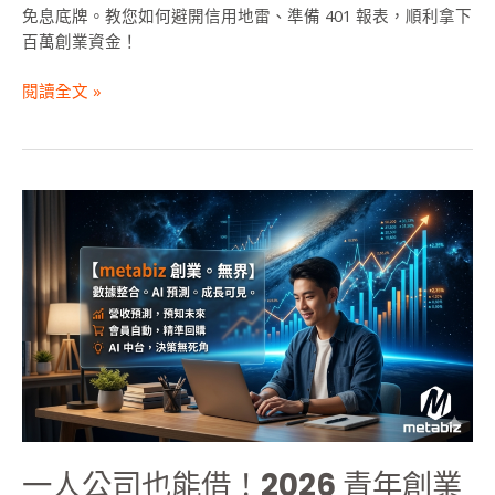
皮
免息底牌。教您如何避開信用地雷、準備 401 報表，順利拿下
賣
百萬創業資金！
家
必
閱讀全文 »
看
指
南
一
人
公
司
也
能
借！
2026
青
年
創
一人公司也能借！2026 青年創業
業