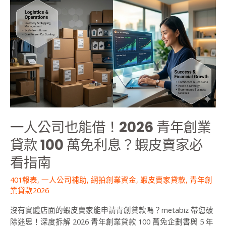
人
公
司
也
能
借！
2026
青
年
創
一人公司也能借！2026 青年創業
業
貸
貸款 100 萬免利息？蝦皮賣家必
款
看指南
100
萬
401報表
,
一人公司補助
,
網拍創業資金
,
蝦皮賣家貸款
,
青年創
免
業貸款2026
利
息？
沒有實體店面的蝦皮賣家能申請青創貸款嗎？metabiz 帶您破
蝦
除迷思！深度拆解 2026 青年創業貸款 100 萬免企劃書與 5 年