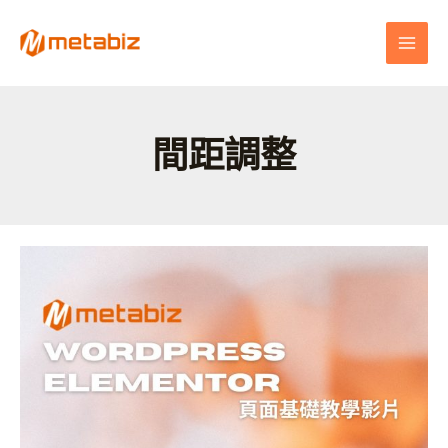
跳
MAI
至
MEN
主
要
內
容
間距調整
Elementor
快
速
上
手：
打
造
專
業