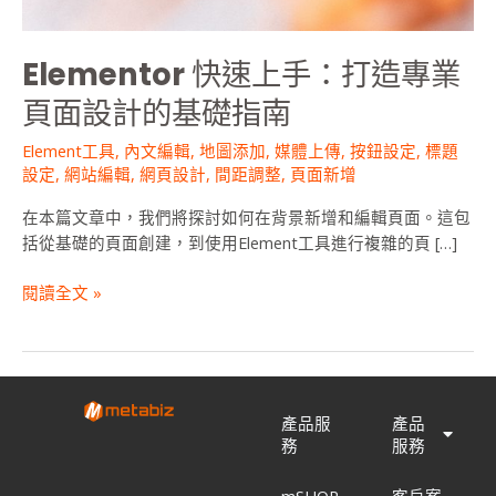
頁
面
Elementor 快速上手：打造專業
設
計
頁面設計的基礎指南
的
基
Element工具
,
內文編輯
,
地圖添加
,
媒體上傳
,
按鈕設定
,
標題
礎
設定
,
網站編輯
,
網頁設計
,
間距調整
,
頁面新增
指
在本篇文章中，我們將探討如何在背景新增和編輯頁面。這包
南
括從基礎的頁面創建，到使用Element工具進行複雜的頁 […]
閱讀全文 »
產品服
產品
務
服務
mSHOP
客戶案