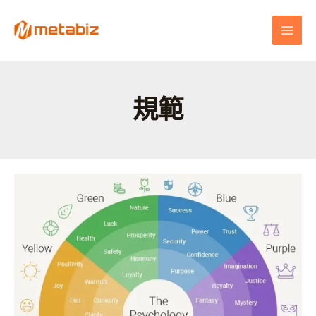
跳
MAI
至
MEN
主
要
內
容
規範
網
頁
設
計
中
的
文
字
與