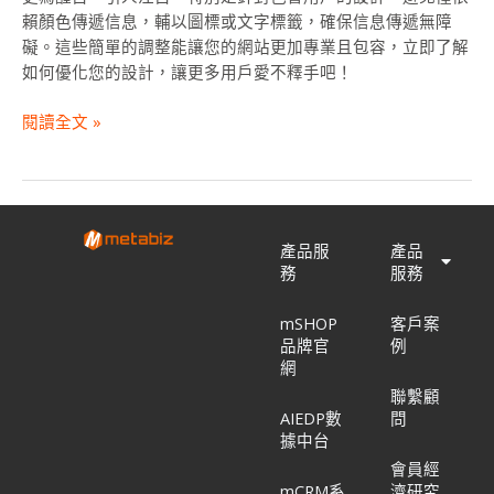
賴顏色傳遞信息，輔以圖標或文字標籤，確保信息傳遞無障
礙。這些簡單的調整能讓您的網站更加專業且包容，立即了解
如何優化您的設計，讓更多用戶愛不釋手吧！
閱讀全文 »
產品服
產品
務
服務
mSHOP
客戶案
品牌官
例
網
聯繫顧
AIEDP數
問
據中台
會員經
mCRM系
濟研究