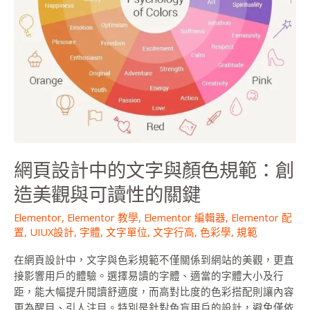
顏
色
規
範：
創
造
美
觀
與
可
網頁設計中的文字與顏色規範：創
讀
性
造美觀與可讀性的關鍵
的
關
Elementor
,
Elementor 教學
,
Elementor 編輯器
,
Elementor 配
置
,
UIUX設計
,
字體
,
文字單位
,
文字行高
,
色彩學
,
規範
鍵
在網頁設計中，文字與色彩規範不僅關係到網站的美觀，更直
接影響用戶的體驗。選擇易讀的字體、適當的字體大小及行
距，能大幅提升閱讀舒適度，而高對比度的色彩搭配則讓內容
更為醒目、引人注目。特別是針對色盲用戶的設計，避免僅依