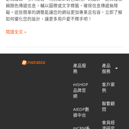
賴顏色傳遞信息，輔以圖標或文字標籤，確保信息傳遞無障
礙。這些簡單的調整能讓您的網站更加專業且包容，立即了解
如何優化您的設計，讓更多用戶愛不釋手吧！
閱讀全文 »
產品服
產品
務
服務
mSHOP
客戶案
品牌官
例
網
聯繫顧
AIEDP數
問
據中台
會員經
mCRM系
濟研究