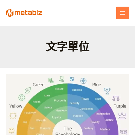
跳
MAI
至
MEN
主
要
內
容
文字單位
網
頁
設
計
中
的
文
字
與