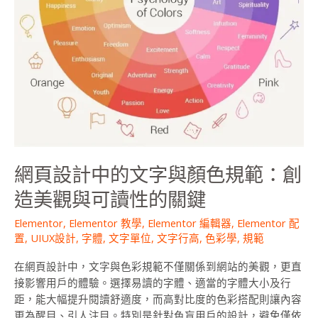
顏
色
規
範：
創
造
美
觀
與
可
網頁設計中的文字與顏色規範：創
讀
性
造美觀與可讀性的關鍵
的
關
Elementor
,
Elementor 教學
,
Elementor 編輯器
,
Elementor 配
置
,
UIUX設計
,
字體
,
文字單位
,
文字行高
,
色彩學
,
規範
鍵
在網頁設計中，文字與色彩規範不僅關係到網站的美觀，更直
接影響用戶的體驗。選擇易讀的字體、適當的字體大小及行
距，能大幅提升閱讀舒適度，而高對比度的色彩搭配則讓內容
更為醒目、引人注目。特別是針對色盲用戶的設計，避免僅依