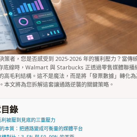
策者，您是否感受到 2025-2026 年的獲利壓力？當
底線時，Walmart 與 Starbucks 正透過零售媒體聯
的高毛利結構。這不是魔法，而是將「發票數據」轉化為
。本文將為您拆解這套讓通路逆襲的關鍵策略。
目錄
毛利被壓到見底的三重壓力
N 的本質：把通路變成可衡量的媒體平台