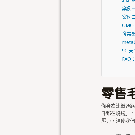
利潤結
案例一
案例二
OM
發票
met
90
FAQ
零售
你身為連鎖通路
件都在燒錢」。
壓力，逼使我們