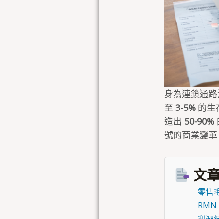
身為連鎖通路決
至
3-5%
的生存
造出
50-90%
號的商業變革
文章
零售
RM