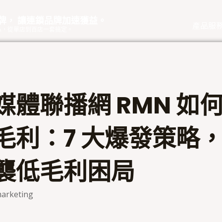
品牌， 讓連鎖品牌加速獲益。
產品服
eOA，從單店到百店一套搞定。
媒體聯播網 RMN 如
毛利：7 大爆發策略
襲低毛利困局
arketing