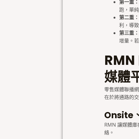
第一重：
跑，單純
第二重：
利，導致
第三重：
增量。若
RM
媒體
零售媒體聯播網（Re
在於將通路的交
Onsite
RMN 讓媒體
絡。