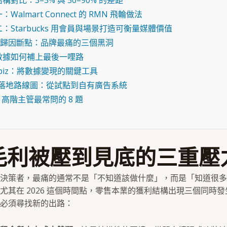
構對比：3–5% 與 50–90% 的差距
：Walmart Connect 的 RMN 飛輪做法
：Starbucks 用會員與場景打造可衡量媒體價值
O 歸因斷點：品牌最痛的三個黑洞
數據如何補上最後一哩路
abiz：將數據變現的關鍵工具
 天落地路線圖：從試點到自有廣告系統
：高階主管最常問的 8 題
毛利被壓到見底的三重壓
決策者，最痛的通常不是「不知道該做什麼」，而是「知道很多
尤其在 2026 這個時間點，零售本業的獲利結構出現三個同時
必須尋找新的出路：