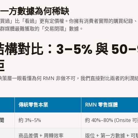
一方數據為何稀缺
買過」比「看過」更有定價權。你擁有消費者實際的購買紀錄、
群媒體最難獲取的「交易閉環」數據。
構對比：3–5% 與 50–
距
 與決策層一眼看懂為何 RMN 非做不可，我們直接對比兩者的利潤
傳統零售本業
RMN 零售媒體
間
約 3%–5%
約 40%–80% (Onsite 可
商品差價 + 周轉效率
版位 + 第一方數據 + 