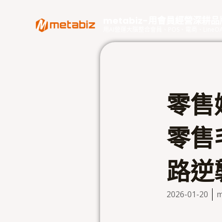
跳
至
metabiz-用會員經營深耕
主
用AI營運大腦整合會員、POS、電商、Lin
要
內
容
零售
零售
路逆
2026-01-20
m