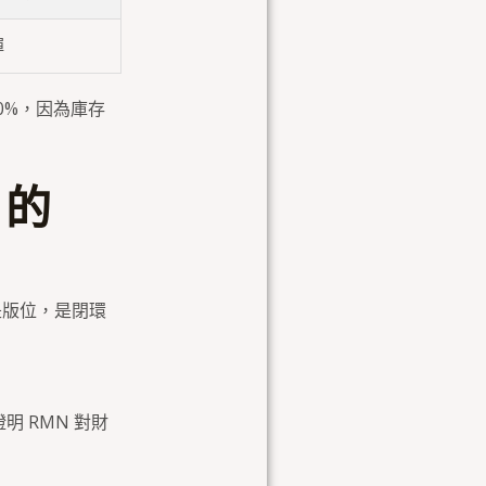
彈
90%，因為庫存
 的
是版位，是閉環
證明 RMN 對財