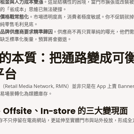
租金與人力成本雙漲
。這是結構性的困境，當門市擴張或改裝被
的「省成本」思維已無法硬撐。
價格戰常態化
。市場透明度高，消費者極度敏感。你不促銷就掉
純零售毛利見底。
品牌供應商要求精準歸因
。供應商不再只買單純的曝光，他們需
缺乏標準化衡量，預算將會撤退。
N 的本質：把通路變成可
平台
tail Media Network, RMN）並非只是在 App 上賣 Ban
易場景轉化為媒體庫存。
、Offsite、In-store 的三大變現面
庫存不只停留在電商網站，更延伸至實體門市與站外投放，形成全