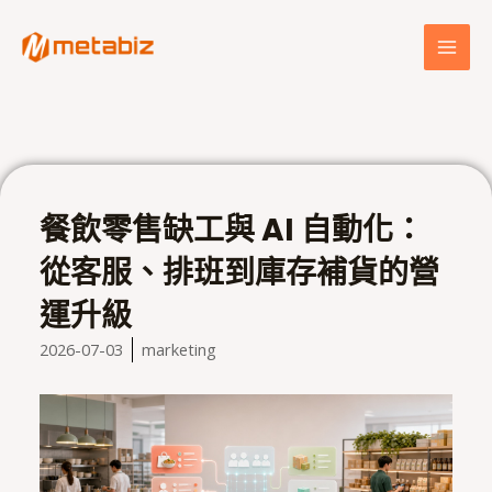
跳
MAI
至
MEN
主
要
內
容
餐飲零售缺工與 AI 自動化：
從客服、排班到庫存補貨的營
運升級
2026-07-03
marketing